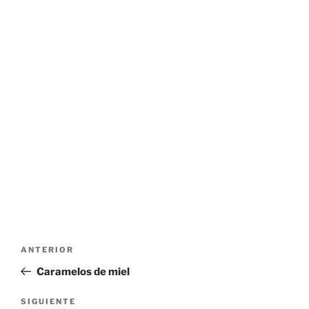
Navegación
Entrada
ANTERIOR
de
anterior:
Caramelos de miel
entradas
Siguiente
SIGUIENTE