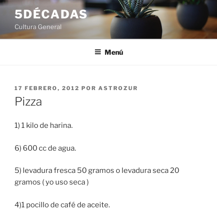
Saltar
5DÉCADAS
al
Cultura General
contenido
Menú
PUBLICADO
17 FEBRERO, 2012
POR
ASTROZUR
EL
Pizza
1) 1 kilo de harina.
6) 600 cc de agua.
5) levadura fresca 50 gramos o levadura seca 20
gramos ( yo uso seca )
4)1 pocillo de café de aceite.