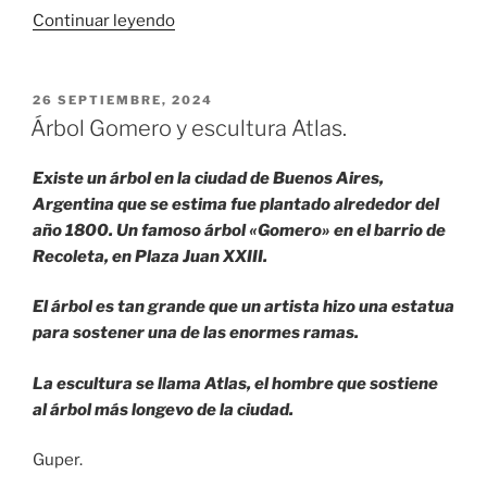
«Valle
Continuar leyendo
de
la
Muerte.
PUBLICADO
26 SEPTIEMBRE, 2024
EL
California,
Árbol Gomero y escultura Atlas.
Estados
Unidos.»
Existe un árbol en la ciudad de Buenos Aires,
Argentina que se estima fue plantado alrededor del
año 1800. Un famoso árbol «Gomero» en el barrio de
Recoleta, en Plaza Juan XXIII.
El árbol es tan grande que un artista hizo una estatua
para sostener una de las enormes ramas.
La escultura se llama Atlas, el hombre que sostiene
al árbol más longevo de la ciudad.
Guper.