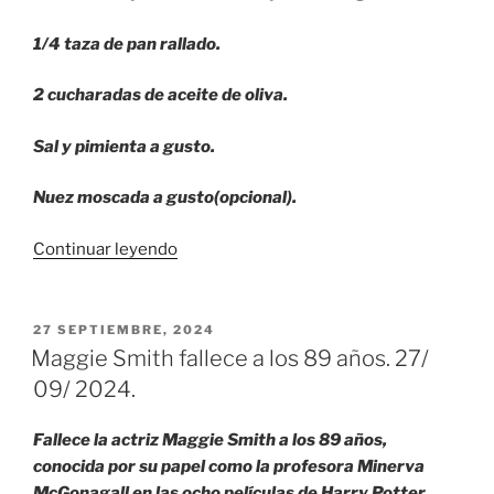
1/4 taza de pan rallado.
2 cucharadas de aceite de oliva.
Sal y pimienta a gusto.
Nuez moscada a gusto(opcional).
«Budín
Continuar leyendo
de
acelga
al
PUBLICADO
27 SEPTIEMBRE, 2024
EL
horno.»
Maggie Smith fallece a los 89 años. 27/
09/ 2024.
Fallece la actriz Maggie Smith a los 89 años,
conocida por su papel como la profesora Minerva
McGonagall en las ocho películas de Harry Potter.