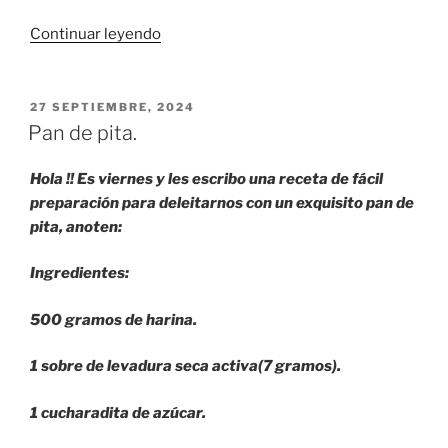
«Alnwick
Continuar leyendo
Garden.
El
jardín
PUBLICADO
27 SEPTIEMBRE, 2024
EL
más
Pan de pita.
peligroso
del
Hola !! Es viernes y les escribo una receta de fácil
mundo.»
preparación para deleitarnos con un exquisito pan de
pita, anoten:
Ingredientes:
500 gramos de harina.
1 sobre de levadura seca activa(7 gramos).
1 cucharadita de azúcar.