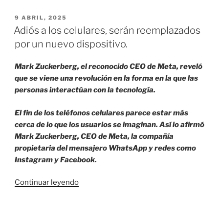
en
estafas
PUBLICADO
9 ABRIL, 2025
EL
telefónicas.»
Adiós a los celulares, serán reemplazados
por un nuevo dispositivo.
Mark Zuckerberg, el reconocido CEO de Meta, reveló
que se viene una revolución en la forma en la que las
personas interactúan con la tecnología.
El fin de los teléfonos celulares parece estar más
cerca de lo que los usuarios se imaginan. Así lo afirmó
Mark Zuckerberg, CEO de Meta, la compañía
propietaria del mensajero WhatsApp y redes como
Instagram y Facebook.
«Adiós
Continuar leyendo
a
los
celulares,