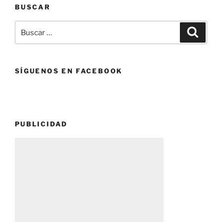
BUSCAR
serán
reemplazados
Buscar
Buscar
por
por:
un
nuevo
dispositivo.»
SÍGUENOS EN FACEBOOK
PUBLICIDAD