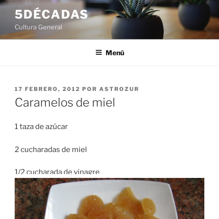
Saltar
5DÉCADAS
al
Cultura General
contenido
Menú
PUBLICADO
17 FEBRERO, 2012
POR
ASTROZUR
EL
Caramelos de miel
1 taza de azúcar
2 cucharadas de miel
1/2 cucharada de vinagre