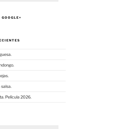
N GOOGLE+
ECIENTES
uguesa.
ndongo.
ejas.
 salsa.
a. Película 2026.