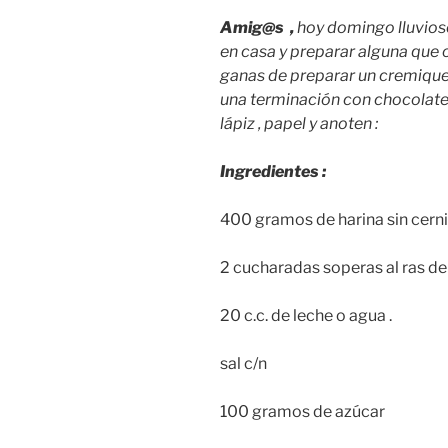
Amig@s ,
hoy domingo lluvioso
en casa y preparar alguna que ot
ganas de preparar un cremique
una terminación con chocolate 
lápiz , papel y anoten :
Ingredientes :
400 gramos de harina sin cernir
2 cucharadas soperas al ras d
20 c.c. de leche o agua .
sal c/n
100 gramos de azúcar