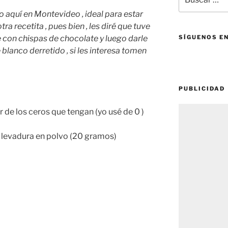
por:
 aquí en Montevideo , ideal para estar
ra recetita , pues bien , les diré que tuve
 con chispas de chocolate y luego darle
SÍGUENOS E
blanco derretido , si les interesa tomen
PUBLICIDAD
 de los ceros que tengan (yo usé de 0 )
e levadura en polvo (20 gramos)