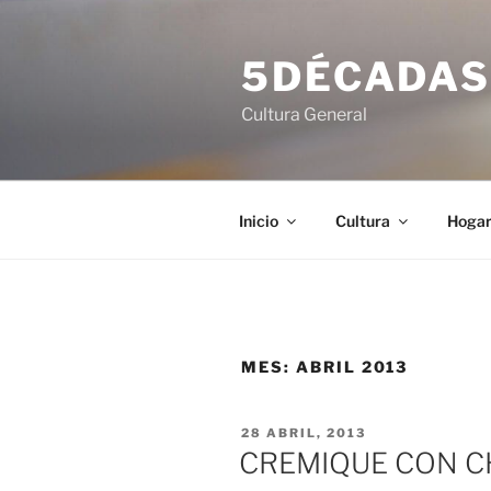
Saltar
al
5DÉCADA
contenido
Cultura General
Inicio
Cultura
Hoga
MES:
ABRIL 2013
PUBLICADO
28 ABRIL, 2013
EL
CREMIQUE CON C