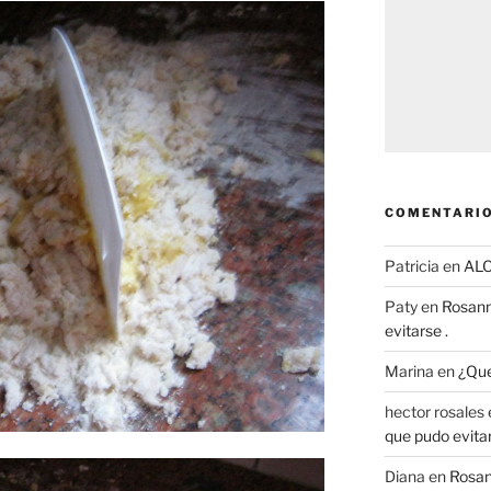
COMENTARIO
Patricia
en
AL
Paty
en
Rosann
evitarse .
Marina
en
¿Que
hector rosales
que pudo evitar
Diana
en
Rosan