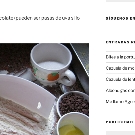
late (pueden ser pasas de uva si lo
SÍGUENOS E
ENTRADAS R
Bifes a la port
Cazuela de mo
Cazuela de lent
Albóndigas con
Me llamo Agnet
PUBLICIDAD