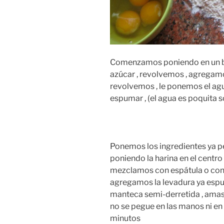
Comenzamos poniendo en un bol
azúcar , revolvemos , agregamo
revolvemos , le ponemos el ag
espumar , (el agua es poquita so
Ponemos los ingredientes ya 
poniendo la harina en el centro
mezclamos con espátula o con la
agregamos la levadura ya espum
manteca semi-derretida , ama
no se pegue en las manos ni e
minutos