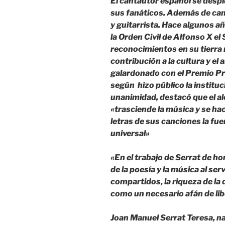
El cantautor español se desp
sus fanáticos. Además de can
y guitarrista. Hace algunos a
la Orden Civil de Alfonso X e
reconocimientos en su tierra n
contribución a la cultura y el 
galardonado con el Premio Pr
según hizo público la instituci
unanimidad, destacó que el al
«trasciende la música y se ha
letras de sus canciones la fu
universal»
«En el trabajo de Serrat de ho
de la poesía y la música al serv
compartidos, la riqueza de la 
como un necesario afán de lib
Joan Manuel Serrat Teresa, n