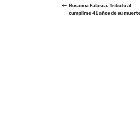
de
anterior:
Rosanna Falasca. Tributo al
cumplirse 41 años de su muerte
entradas