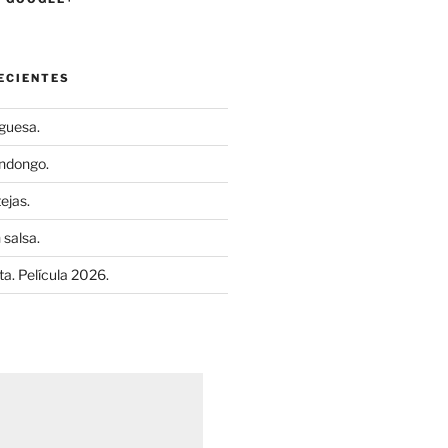
ECIENTES
uguesa.
ndongo.
ejas.
 salsa.
a. Película 2026.