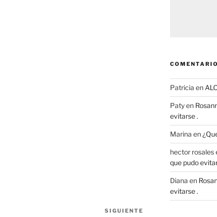
COMENTARIO
Patricia
en
AL
Paty
en
Rosann
evitarse .
Marina
en
¿Que
hector rosales
que pudo evitar
Diana
en
Rosan
evitarse .
SIGUIENTE
Siguiente