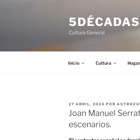
Saltar
al
5DÉCADA
contenido
Cultura General
Inicio
Cultura
Hoga
PUBLICADO
27 ABRIL, 2024
POR
ASTROZU
EL
Joan Manuel Serrat.
escenarios.