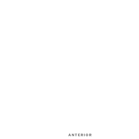
Navegación
Entrada
ANTERIOR