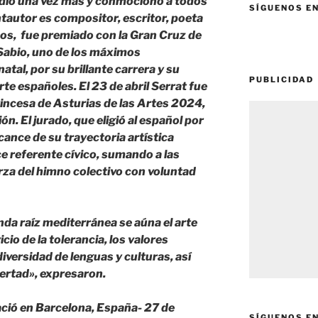
idió una vez más y conmocionó a todos
SÍGUENOS E
tautor es compositor, escritor, poeta
ños, fue premiado con la Gran Cruz de
l Sabio, uno de los máximos
atal, por su brillante carrera y su
PUBLICIDAD
arte españoles. El 23 de abril Serrat fue
incesa de Asturias de las Artes 2024,
ón. El jurado, que eligió al español por
cance de su trayectoria artística
ce referente cívico, sumando a las
erza del himno colectivo con voluntad
nda raíz mediterránea se aúna el arte
icio de la tolerancia, los valores
diversidad de lenguas y culturas, así
ertad», expresaron.
ació en Barcelona, España- 27 de
SÍGUENOS E