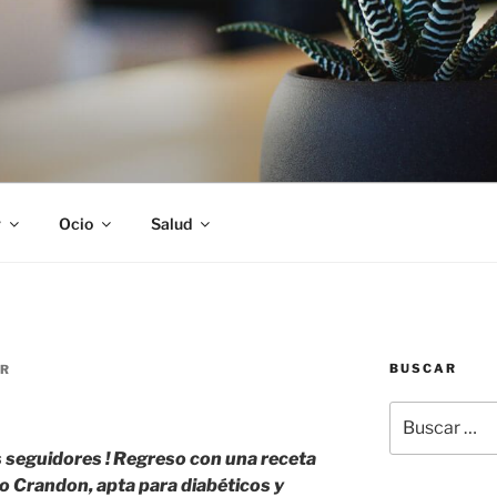
S
r
Ocio
Salud
BUSCAR
R
Buscar
por:
s seguidores ! Regreso con una receta
to Crandon, apta para diabéticos y