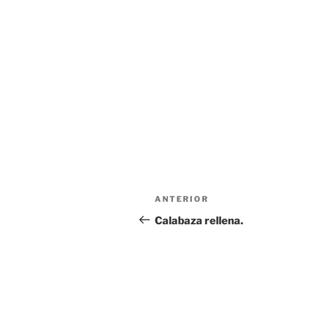
Navegación
Entrada
ANTERIOR
de
anterior:
Calabaza rellena.
entradas