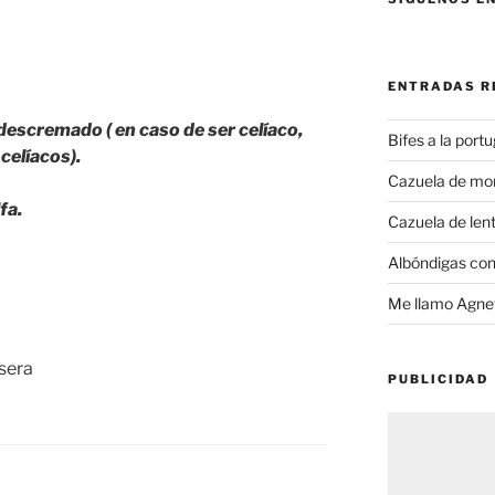
ENTRADAS R
escremado ( en caso de ser celíaco,
Bifes a la port
celíacos).
Cazuela de mo
fa.
Cazuela de lent
Albóndigas con
Me llamo Agnet
PUBLICIDAD