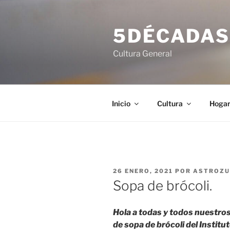
Saltar
al
5DÉCADA
contenido
Cultura General
Inicio
Cultura
Hoga
PUBLICADO
26 ENERO, 2021
POR
ASTROZU
EL
Sopa de brócoli.
Hola a todas y todos nuestro
de sopa de brócoli del Institu