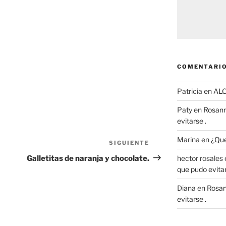
COMENTARIO
Patricia
en
AL
Paty
en
Rosann
evitarse .
Marina
en
¿Que
SIGUIENTE
Siguiente
entrada
Galletitas de naranja y chocolate.
hector rosales
que pudo evitar
Diana
en
Rosan
evitarse .