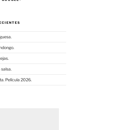
ECIENTES
uguesa.
ndongo.
ejas.
 salsa.
a. Película 2026.