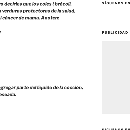
 decirles que los coles ( brócoli,
SÍGUENOS E
son verduras protectoras de la salud,
el cáncer de mama. Anoten:
:
PUBLICIDAD
regar parte del líquido de la cocción,
deseada.
SÍGUENOS E