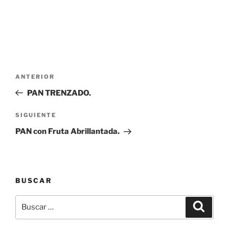
Navegación
Entrada
ANTERIOR
de
anterior:
PAN TRENZADO.
entradas
Siguiente
SIGUIENTE
entrada
PAN con Fruta Abrillantada.
BUSCAR
Buscar
Buscar
por: