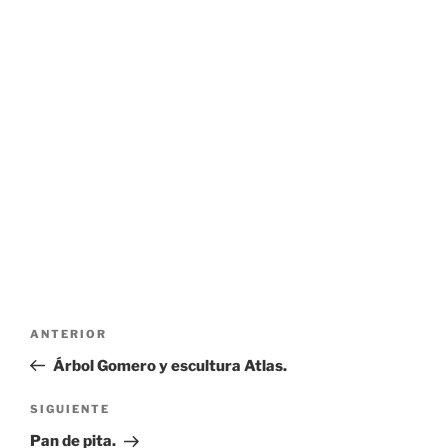
Navegación
Entrada
ANTERIOR
de
anterior:
Árbol Gomero y escultura Atlas.
entradas
Siguiente
SIGUIENTE
entrada
Pan de pita.