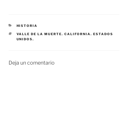
CATEGORÍAS
HISTORIA
ETIQUETAS
VALLE DE LA MUERTE. CALIFORNIA. ESTADOS
UNIDOS.
Deja un comentario