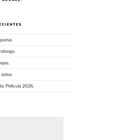
ECIENTES
uguesa.
ndongo.
ejas.
 salsa.
a. Película 2026.