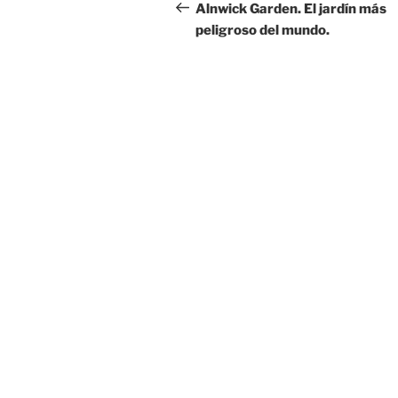
de
anterior:
Alnwick Garden. El jardín más
peligroso del mundo.
entradas