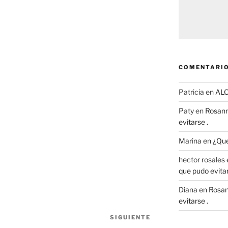
COMENTARIO
Patricia
en
AL
Paty
en
Rosann
evitarse .
Marina
en
¿Que
hector rosales
que pudo evitar
Diana
en
Rosan
evitarse .
SIGUIENTE
Siguiente