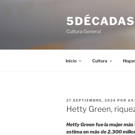
Saltar
al
5DÉCADA
contenido
Cultura General
Inicio
Cultura
Hoga
PUBLICADO
27 SEPTIEMBRE, 2024
POR
AS
EL
Hetty Green, riquez
Hetty Green fue la mujer más t
estima en más de 2.300 millon