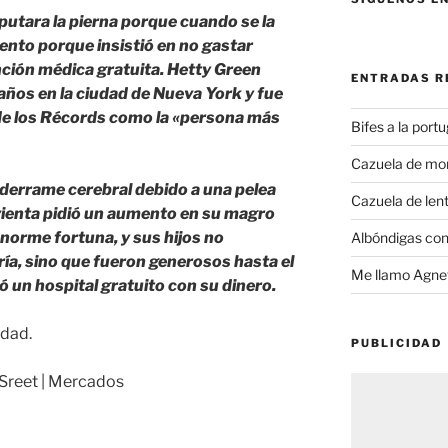
mputara la pierna porque cuando se la
iento porque insistió en no gastar
nción médica gratuita. Hetty Green
ENTRADAS R
 años en la ciudad de Nueva York y fue
 de los Récords como la «persona más
Bifes a la port
Cazuela de mo
 derrame cerebral debido a una pelea
Cazuela de lent
rvienta pidió un aumento en su magro
 enorme fortuna, y sus hijos no
Albóndigas con
ía, sino que fueron generosos hasta el
Me llamo Agnet
ó un hospital gratuito con su dinero.
idad.
PUBLICIDAD