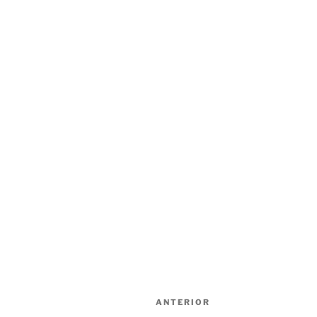
Navegación
Entrada
ANTERIOR