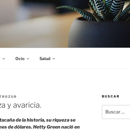
S
r
Ocio
Salud
BUSCAR
TROZUR
a y avaricia.
Buscar
por:
acaña de la historia, su riqueza se
es de dólares. Hetty Green nació en