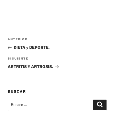
Navegación
Entrada
ANTERIOR
de
anterior:
DIETA y DEPORTE.
entradas
Siguiente
SIGUIENTE
entrada
ARTRITIS Y ARTROSIS.
BUSCAR
Buscar
Buscar
por: