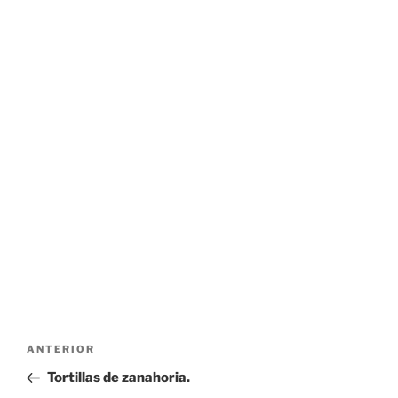
Navegación
Entrada
ANTERIOR
de
anterior:
Tortillas de zanahoria.
entradas