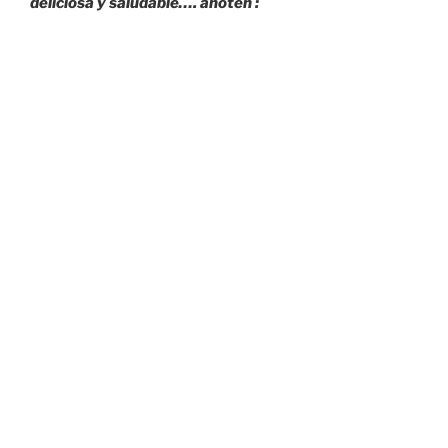
deliciosa y saludable…. anoten :