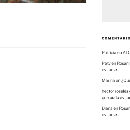
COMENTARIO
Patricia
en
AL
Paty
en
Rosann
evitarse .
Marina
en
¿Que
hector rosales
que pudo evitar
Diana
en
Rosan
evitarse .