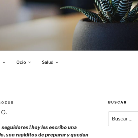
S
r
Ocio
Salud
BUSCAR
ROZUR
o.
Buscar
por:
 seguidores ! hoy les escribo una
o, son rapiditos de preparar y quedan