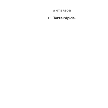
Navegación
Entrada
ANTERIOR
de
anterior:
Torta rápida.
entradas