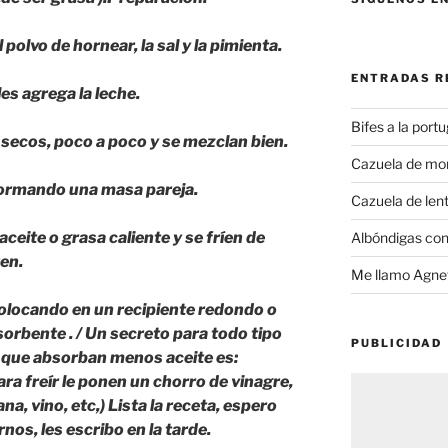
 polvo de hornear, la sal y la pimienta.
ENTRADAS R
les agrega la leche.
Bifes a la port
 secos, poco a poco y se mezclan bien.
Cazuela de mo
 formando una masa pareja.
Cazuela de lent
ceite o grasa caliente y se fríen de
Albóndigas con
en.
Me llamo Agnet
olocando en un recipiente redondo o
sorbente . / Un secreto para todo tipo
PUBLICIDAD
 que absorban menos aceite es:
ra freír le ponen un chorro de vinagre,
a, vino, etc,) Lista la receta, espero
nos, les escribo en la tarde.