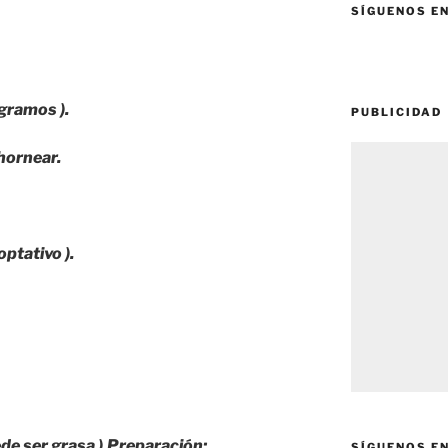
SÍGUENOS E
 gramos ).
PUBLICIDAD
hornear.
optativo ).
de ser grasa ).
Preparación:
SÍGUENOS E