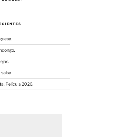
ECIENTES
uguesa.
ndongo.
ejas.
 salsa.
a. Película 2026.