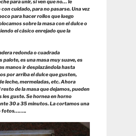
che para unir, si ven que no… le
 con cuidado, para no pasarse. Una vez
oco para hacer rollos que luego
colocamos sobre la masa con el dulce o
endo el cásico enrejado que la
adera redonda o cuadrada
 palote, es una masa muy suave, es
 las manos ir desplazándola hasta
os por arriba el dulce que gusten,
 de leche, mermeladas, etc. Ahora
l resto de la masa que dejamos, pueden
ás les guste. Se hornea en horno
te 30 a 35 minutos. La cortamos una
o fotos……..