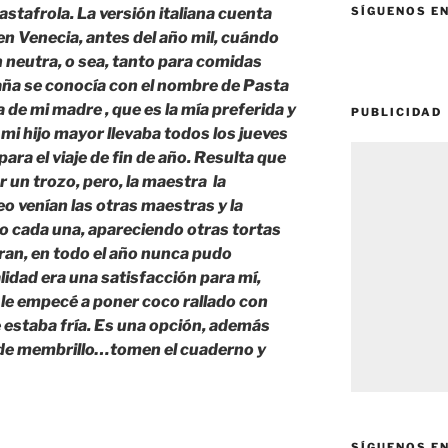
pastafrola. La versión italiana cuenta
SÍGUENOS E
en Venecia, antes del año mil, cuándo
 neutra, o sea, tanto para comidas
ña se conocía con el nombre de Pasta
a de mi madre , que es la mía preferida y
PUBLICIDAD
, mi hijo mayor llevaba todos los jueves
ara el viaje de fin de año. Resulta que
r un trozo, pero, la maestra la
eo venían las otras maestras y la
o cada una, apareciendo otras tortas
an, en todo el año nunca pudo
lidad era una satisfacción para mí,
 le empecé a poner coco rallado con
e estaba fría. Es una opción, además
 de membrillo…tomen el cuaderno y
SÍGUENOS E