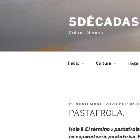
Saltar
al
5DÉCADA
contenido
Cultura General
Inicio
Cultura
Hoga
PUBLICADO
19 NOVIEMBRE, 2020
POR
AST
EL
PASTAFROLA.
Hola !! El término » pastafrola
en español sería pasta brisa. E