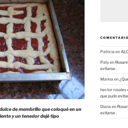
COMENTARIO
Patricia
en
AL
Paty
en
Rosann
evitarse .
Marina
en
¿Que
hector rosales
que pudo evitar
Diana
en
Rosan
 dulce de membrillo que coloqué en un
evitarse .
iente y un tenedor dejé tipo