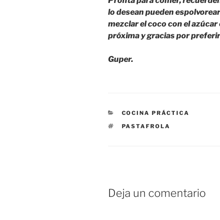
Pronta para comer, recuerden q
lo desean pueden espolvorearl
mezclar el coco con el azúcar 
próxima y gracias por preferir
Guper.
CATEGORÍAS
COCINA PRÁCTICA
ETIQUETAS
PASTAFROLA
Deja un comentario