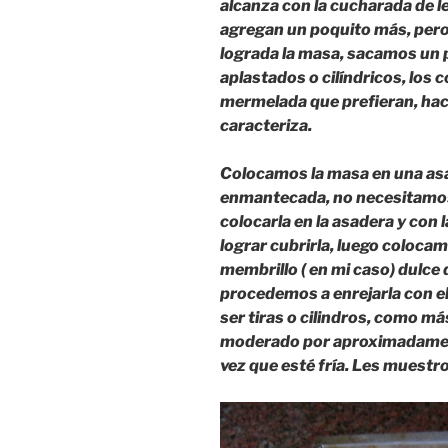
alcanza con la cucharada de le
agregan un poquito más, pero
lograda la masa, sacamos un p
aplastados o cilíndricos, los 
mermelada que prefieran, haci
caracteriza.
Colocamos la masa en una as
enmantecada, no necesitamos
colocarla en la asadera y con
lograr cubrirla, luego colocam
membrillo ( en mi caso) dulce
procedemos a enrejarla con e
ser tiras o cilindros, como m
moderado por aproximadamen
vez que esté fría. Les muestr