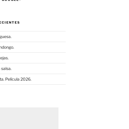
ECIENTES
uguesa.
ndongo.
ejas.
 salsa.
a. Película 2026.