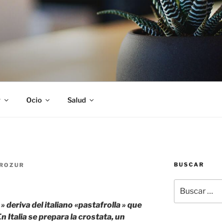
S
r
Ocio
Salud
BUSCAR
ROZUR
Buscar
por:
 » deriva del italiano «pastafrolla » que
n Italia se prepara la crostata, un