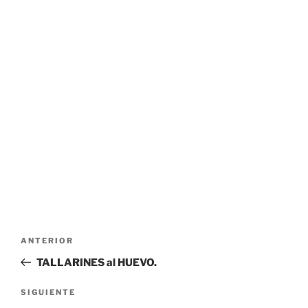
Navegación
Entrada
ANTERIOR
de
anterior:
TALLARINES al HUEVO.
entradas
Siguiente
SIGUIENTE