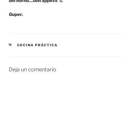
del horno…bon appetit !!.
Guper.
CATEGORÍAS
COCINA PRÁCTICA
Deja un comentario