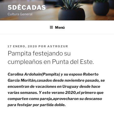
Saltar
5DÉCADAS
al
Cultura General
contenido
Menú
PUBLICADO
17 ENERO, 2020
POR
ASTROZUR
EL
Pampita festejando su
cumpleaños en Punta del Este.
Carolina Ardohain(Pampita) y su esposo Roberto
García Moritán,casados desde noviembre pasado, se
encuentran de vacaciones en Uruguay desde hace
varias semanas. Y este verano 2020,el primero que
comparten como pareja,aprovecharon su descanso
para festejar por partida doble.