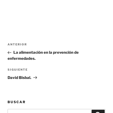
Navegación
Entrada
ANTERIOR
de
anterior:
La alimentación en la prevención de
entradas
enfermedades.
Siguiente
SIGUIENTE
entrada
David Bisbal.
BUSCAR
Buscar