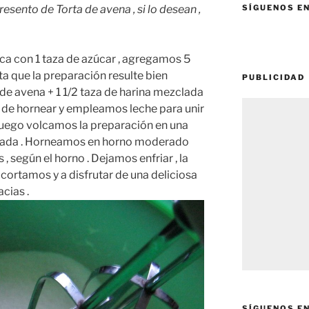
presento de Torta de avena , si lo desean ,
SÍGUENOS E
a con 1 taza de azúcar , agregamos 5
sta que la preparación resulte bien
PUBLICIDAD
e avena + 1 1/2 taza de harina mezclada
 de hornear y empleamos leche para unir
luego volcamos la preparación en una
nada . Horneamos en horno moderado
, según el horno . Dejamos enfriar , la
cortamos y a disfrutar de una deliciosa
acias .
SÍGUENOS E