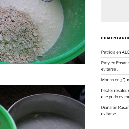
COMENTARIO
Patricia
en
AL
Paty
en
Rosann
evitarse .
Marina
en
¿Que
hector rosales
que pudo evitar
Diana
en
Rosan
evitarse .