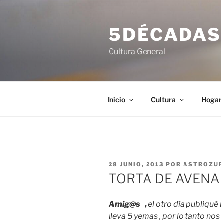
Saltar
al
5DÉCADA
contenido
Cultura General
Inicio
Cultura
Hoga
PUBLICADO
28 JUNIO, 2013
POR
ASTROZU
EL
TORTA DE AVENA 
Amig@s ,
el otro día publiqué l
lleva 5 yemas , por lo tanto no