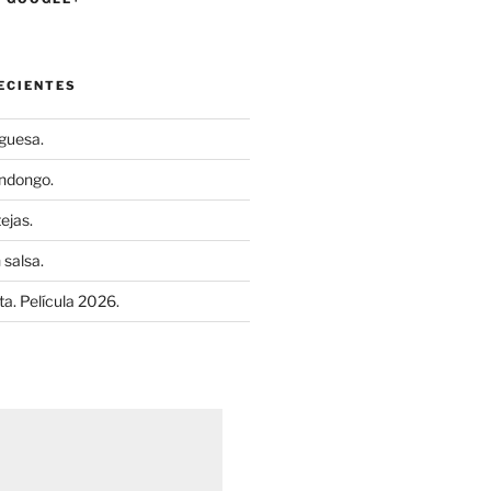
ECIENTES
uguesa.
ndongo.
ejas.
 salsa.
a. Película 2026.