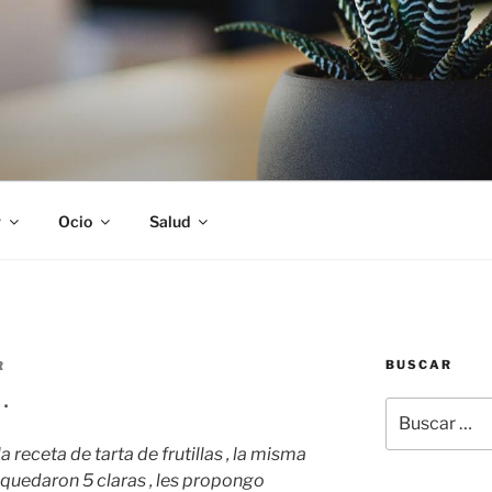
S
r
Ocio
Salud
BUSCAR
R
.
Buscar
por:
a receta de tarta de frutillas , la misma
s quedaron 5 claras , les propongo