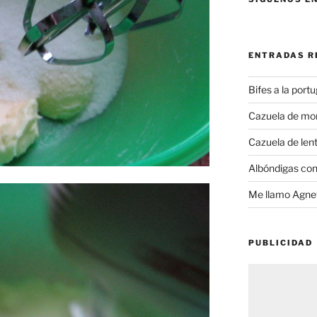
ENTRADAS R
Bifes a la port
Cazuela de mo
Cazuela de lent
Albóndigas con
Me llamo Agnet
PUBLICIDAD