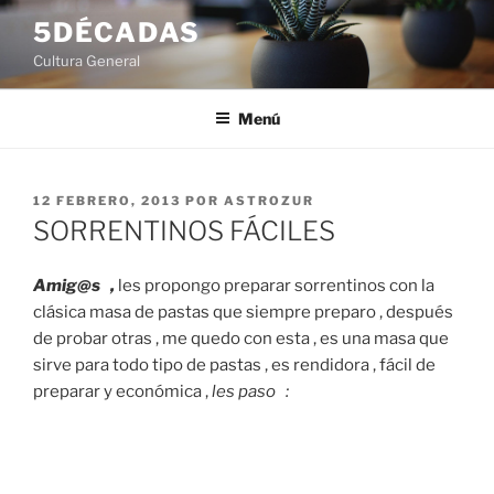
Saltar
5DÉCADAS
al
Cultura General
contenido
Menú
PUBLICADO
12 FEBRERO, 2013
POR
ASTROZUR
EL
SORRENTINOS FÁCILES
Amig@s ,
les propongo preparar sorrentinos con la
clásica masa de pastas que siempre preparo , después
de probar otras , me quedo con esta , es una masa que
sirve para todo tipo de pastas , es rendidora , fácil de
preparar y económica ,
les paso :