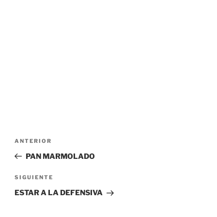
Navegación
Entrada
ANTERIOR
de
anterior:
PAN MARMOLADO
entradas
Siguiente
SIGUIENTE
entrada
ESTAR A LA DEFENSIVA