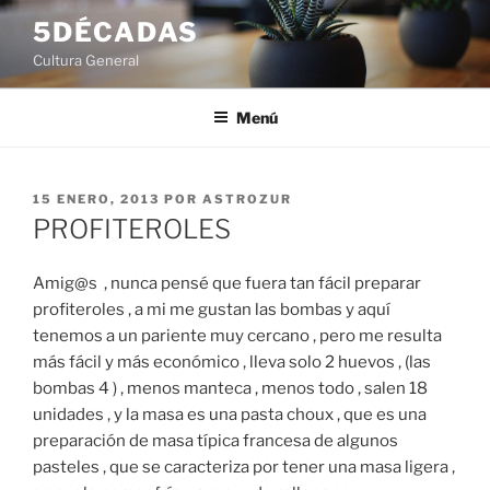
Saltar
5DÉCADAS
al
Cultura General
contenido
Menú
PUBLICADO
15 ENERO, 2013
POR
ASTROZUR
EL
PROFITEROLES
Amig@s , nunca pensé que fuera tan fácil preparar
profiteroles , a mi me gustan las bombas y aquí
tenemos a un pariente muy cercano , pero me resulta
más fácil y más económico , lleva solo 2 huevos , (las
bombas 4 ) , menos manteca , menos todo , salen 18
unidades , y la masa es una pasta choux , que es una
preparación de masa típica francesa de algunos
pasteles , que se caracteriza por tener una masa ligera ,