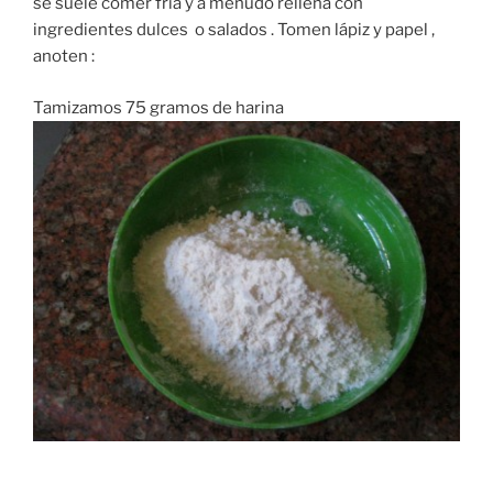
se suele comer fría y a menudo rellena con
ingredientes dulces o salados . Tomen lápiz y papel ,
anoten :
Tamizamos 75 gramos de harina