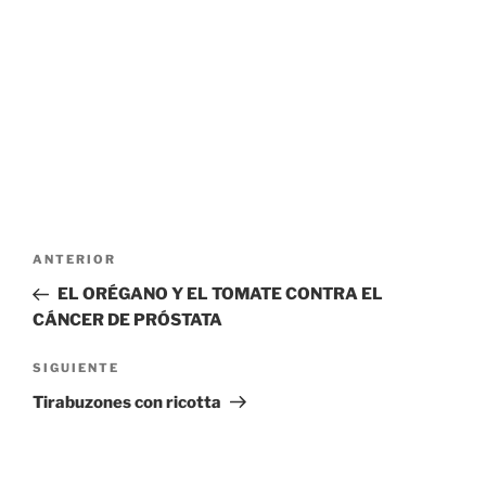
Navegación
Entrada
ANTERIOR
de
anterior:
EL ORÉGANO Y EL TOMATE CONTRA EL
entradas
CÁNCER DE PRÓSTATA
Siguiente
SIGUIENTE
entrada
Tirabuzones con ricotta