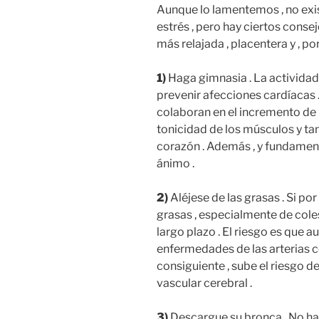
Aunque lo lamentemos , no exi
estrés , pero hay ciertos conse
más relajada , placentera y , po
1)
Haga gimnasia . La actividad
prevenir afecciones cardíacas 
colaboran en el incremento de 
tonicidad de los músculos y ta
corazón . Además , y fundamen
ánimo .
2)
Aléjese de las grasas . Si po
grasas , especialmente de cole
largo plazo . El riesgo es que 
enfermedades de las arterias co
consiguiente , sube el riesgo d
vascular cerebral .
3)
Descargue su bronca . No ha