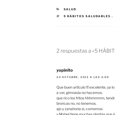
CATEGORÍAS
SALUD
ETIQUETAS
5 HÁBITOS SALUDABLES .
2 respuestas a «5 HÁB
yupinito
24 OCTUBRE, 2012 A LAS 4:00
Que buen artículo !!! excelente, ya lo
a ver, gimnasia no hacemos.
que rico los fritos hhhmmmm, ten
broncas no, no tenemos.
ajo y zanahoria si, comemos.
y Mabel tiene muchas plantas que r