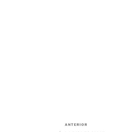
Navegación
Entrada
ANTERIOR