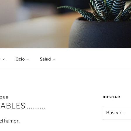
S
r
Ocio
Salud
BUSCAR
ZUR
DABLES ……….
Buscar
por:
el humor .