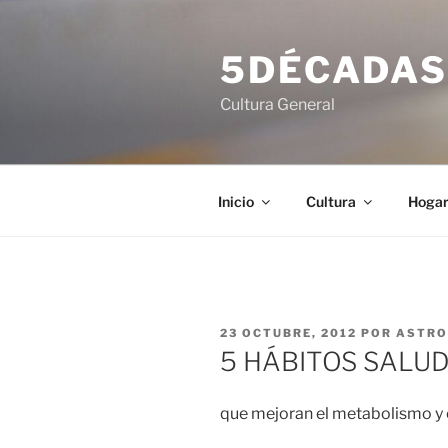
Saltar
al
5DÉCADA
contenido
Cultura General
Inicio
Cultura
Hoga
PUBLICADO
23 OCTUBRE, 2012
POR
ASTRO
EL
5 HÁBITOS SALU
que mejoran el metabolismo y 