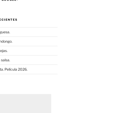
ECIENTES
uguesa.
ndongo.
ejas.
 salsa.
a. Película 2026.