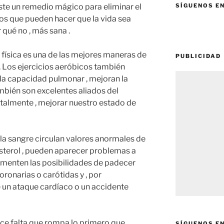
ste un remedio mágico para eliminar el
SÍGUENOS E
jos que pueden hacer que la vida sea
r qué no , más sana .
 física es una de las mejores maneras de
PUBLICIDAD
. Los ejercicios aeróbicos también
la capacidad pulmonar , mejoran la
mbién son excelentes aliados del
talmente , mejorar nuestro estado de
r la sangre circulan valores anormales de
sterol , pueden aparecer problemas a
aumenten las posibilidades de padecer
ronarias o carótidas y , por
e un ataque cardíaco o un accidente
ce falta que rompa lo primero que
SÍGUENOS E