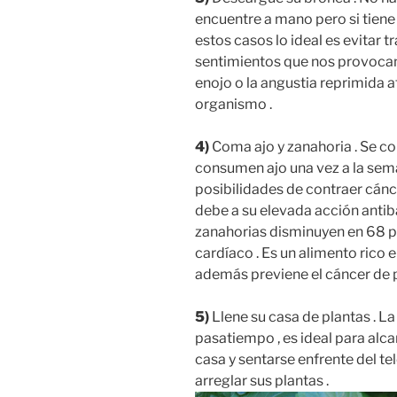
encuentre a mano pero si tiene 
estos casos lo ideal es evitar t
sentimientos que nos provocan 
enojo o la angustia reprimida 
organismo .
4)
Coma ajo y zanahoria . Se c
consumen ajo una vez a la sem
posibilidades de contraer cánce
debe a su elevada acción antiba
zanahorias disminuyen en 68 por
cardíaco . Es un alimento rico 
además previene el cáncer de 
5)
Llene su casa de plantas . La
pasatiempo , es ideal para alcan
casa y sentarse enfrente del te
arreglar sus plantas .