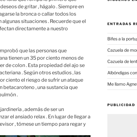
deseos de gritar , hágalo . Siempre en
ragarse la bronca o callar todos los
algunas situaciones . Recuerde que el
ENTRADAS R
afectan directamente a nuestro
Bifes a la port
Cazuela de mo
omprobó que las personas que
ana tienen un 35 por ciento menos de
Cazuela de lent
r de colon . Esta propiedad del ajo se
cteriana . Según otros estudios , las
Albóndigas con
 ciento el riesgo de sufrir un ataque
Me llamo Agnet
en betacaroteno , una sustancia que
pulmón .
PUBLICIDAD
 jardinería , además de ser un
zar el ansiado relax . En lugar de llegar a
levisor , tómese un tiempo para regar y