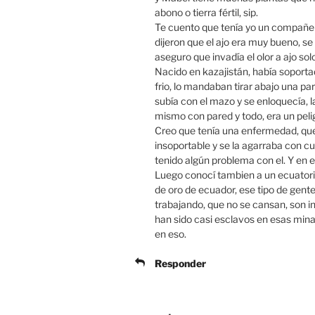
abono o tierra fértil, sip.
Te cuento que tenía yo un compañero 
dijeron que el ajo era muy bueno,
aseguro que invadía el olor a ajo solo 
Nacido en kazajistán, había soporta
frio, lo mandaban tirar abajo una pa
subía con el mazo y se enloquecía, 
mismo con pared y todo, era un peli
Creo que tenía una enfermedad, qu
insoportable y se la agarraba con c
tenido algún problema con el. Y en e
Luego conocí tambien a un ecuatori
de oro de ecuador, ese tipo de gent
trabajando, que no se cansan, son in
han sido casi esclavos en esas mi
en eso.
Responder