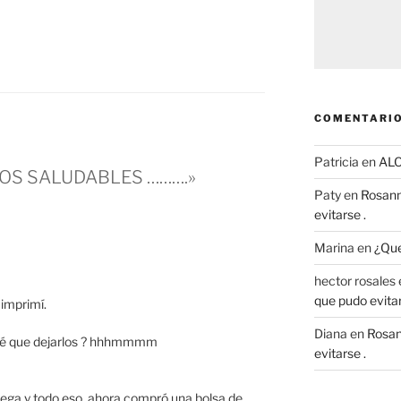
COMENTARIO
Patricia
en
AL
ITOS SALUDABLES ……….»
Paty
en
Rosann
evitarse .
Marina
en
¿Que
hector rosales
que pudo evitar
 imprimí.
Diana
en
Rosan
dré que dejarlos ? hhhmmmm
evitarse .
iega y todo eso, ahora compró una bolsa de