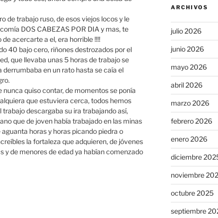
ARCHIVOS
de trabajo ruso, de esos viejos locos y le
 se comía DOS CABEZAS POR DIA y mas, te
julio 2026
de acercarte a el, era horrible !!!!
junio 2026
do 40 bajo cero, riñones destrozados por el
red, que llevaba unas 5 horas de trabajo se
mayo 2026
la derrumbaba en un rato hasta se caía el
gro.
abril 2026
e nunca quiso contar, de momentos se ponía
ualquiera que estuviera cerca, todos hemos
marzo 2026
l trabajo descargaba su ira trabajando así,
ano que de joven había trabajado en las minas
febrero 2026
e aguanta horas y horas picando piedra o
enero 2026
creíbles la fortaleza que adquieren, de jóvenes
nas y de menores de edad ya habían comenzado
diciembre 202
noviembre 20
octubre 2025
septiembre 20