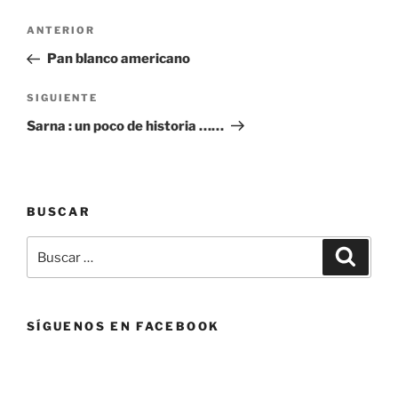
Navegación
Entrada
ANTERIOR
de
anterior:
Pan blanco americano
entradas
Siguiente
SIGUIENTE
entrada
Sarna : un poco de historia ……
BUSCAR
Buscar
Buscar
por:
SÍGUENOS EN FACEBOOK