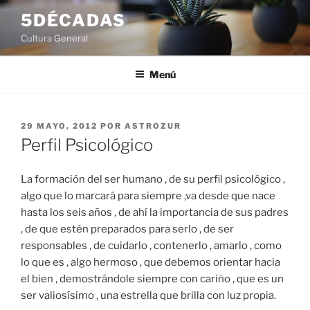
Saltar
5DÉCADAS
al
Cultura General
contenido
Menú
PUBLICADO
29 MAYO, 2012
POR
ASTROZUR
EL
Perfil Psicológico
La formación del ser humano , de su perfil psicológico ,
algo que lo marcará para siempre ,va desde que nace
hasta los seis años , de ahí la importancia de sus padres
, de que estén preparados para serlo , de ser
responsables , de cuidarlo , contenerlo , amarlo , como
lo que es , algo hermoso , que debemos orientar hacia
el bien , demostrándole siempre con cariño , que es un
ser valiosísimo , una estrella que brilla con luz propia.