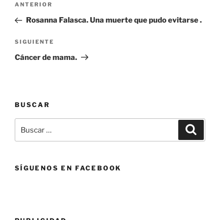
Entrada
ANTERIOR
de
anterior:
Rosanna Falasca. Una muerte que pudo evitarse .
entradas
Siguiente
SIGUIENTE
entrada
Cáncer de mama.
BUSCAR
Buscar
Buscar
por:
SÍGUENOS EN FACEBOOK