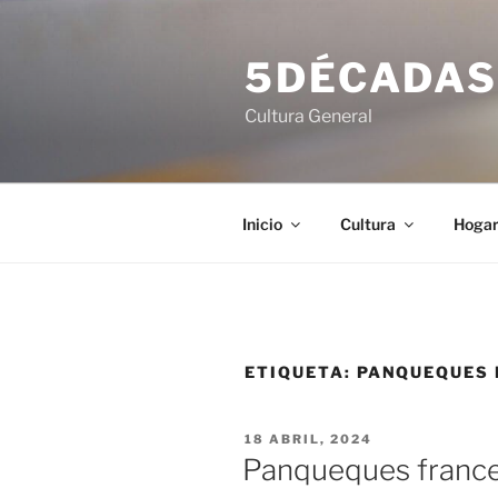
Saltar
al
5DÉCADA
contenido
Cultura General
Inicio
Cultura
Hoga
ETIQUETA:
PANQUEQUES 
PUBLICADO
18 ABRIL, 2024
EL
Panqueques france