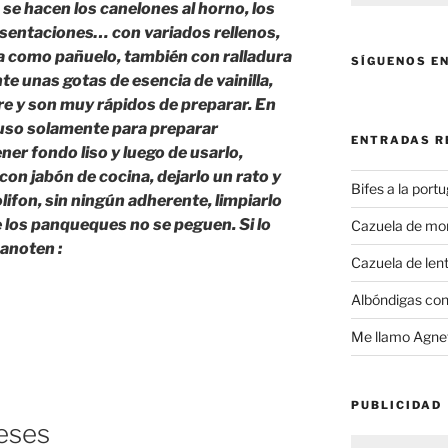
 se hacen los canelones al horno, los
sentaciones… con variados rellenos,
a como pañuelo, también con ralladura
SÍGUENOS E
e unas gotas de esencia de vainilla,
e y son muy rápidos de preparar. En
 uso solamente para preparar
ENTRADAS R
er fondo liso y luego de usarlo,
 con jabón de cocina, dejarlo un rato y
Bifes a la port
lifon, sin ningún adherente, limpiarlo
e los panqueques no se peguen. Si lo
Cazuela de mo
anoten :
Cazuela de lent
UES
Albóndigas con
.»
Me llamo Agnet
PUBLICIDAD
eses