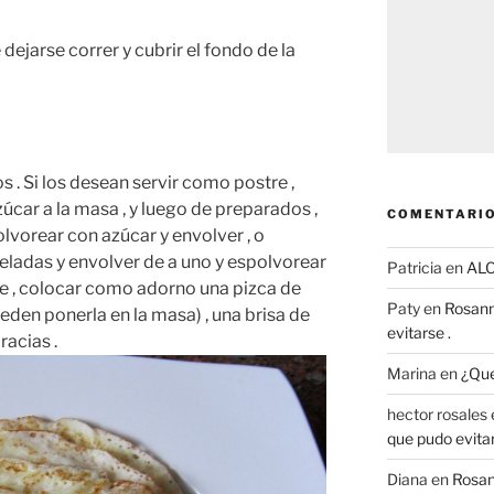
dejarse correr y cubrir el fondo de la
 . Si los desean servir como postre ,
úcar a la masa , y luego de preparados ,
COMENTARIO
lvorear con azúcar y envolver , o
ladas y envolver de a uno y espolvorear
Patricia
en
AL
 , colocar como adorno una pizca de
Paty
en
Rosann
eden ponerla en la masa) , una brisa de
evitarse .
racias .
Marina
en
¿Que
hector rosales
que pudo evitar
Diana
en
Rosan