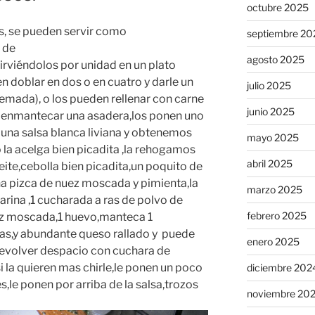
octubre 2025
, se pueden servir como
septiembre 20
 de
agosto 2025
rviéndolos por unidad en un plato
en doblar en dos o en cuatro y darle un
julio 2025
mada), o los pueden rellenar con carne
junio 2025
e enmantecar una asadera,los ponen uno
a una salsa blanca liviana y obtenemos
mayo 2025
 la acelga bien picadita ,la rehogamos
abril 2025
eite,cebolla bien picadita,un poquito de
na pizca de nuez moscada y pimienta,la
marzo 2025
arina ,1 cucharada a ras de polvo de
febrero 2025
nuez moscada,1 huevo,manteca 1
as,y abundante queso rallado y puede
enero 2025
,revolver despacio con cuchara de
 la quieren mas chirle,le ponen un poco
diciembre 202
,le ponen por arriba de la salsa,trozos
noviembre 20