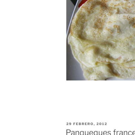
PUBLICADO
29 FEBRERO, 2012
EL
Panqueques france