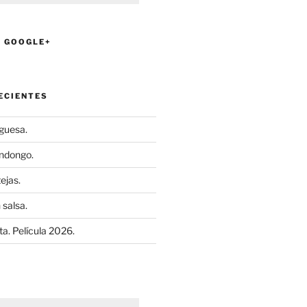
N GOOGLE+
ECIENTES
uguesa.
ndongo.
ejas.
 salsa.
a. Película 2026.