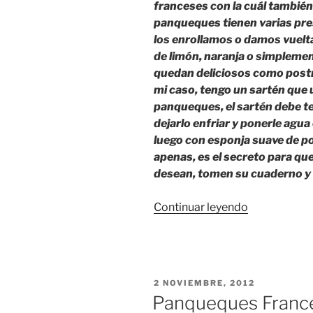
franceses con la cuál también
panqueques tienen varias pre
los enrollamos o damos vuelt
de limón, naranja o simplement
quedan deliciosos como postr
mi caso, tengo un sartén que
panqueques, el sartén debe ten
dejarlo enfriar y ponerle agua
luego con esponja suave de po
apenas, es el secreto para qu
desean, tomen su cuaderno y 
«PANQUEQ
Continuar leyendo
FRANCESES
PUBLICADO
2 NOVIEMBRE, 2012
EL
Panqueques Franc