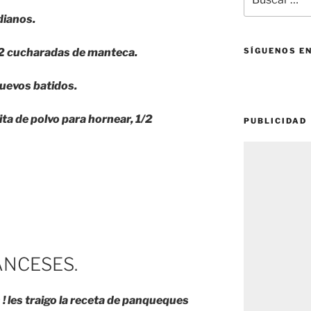
por:
dianos.
n 2 cucharadas de manteca.
SÍGUENOS E
huevos batidos.
ita de polvo para hornear, 1/2
PUBLICIDAD
s
NCESES.
! les traigo la receta de panqueques