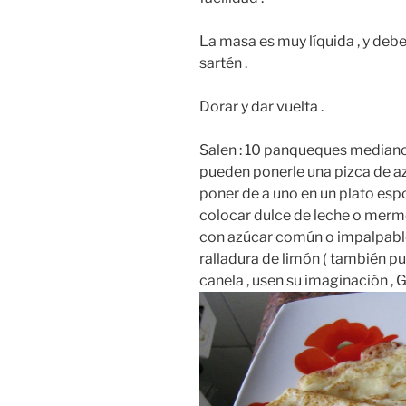
La masa es muy líquida , y debe 
sartén .
Dorar y dar vuelta .
Salen : 10 panqueques medianos
pueden ponerle una pizca de az
poner de a uno en un plato espo
colocar dulce de leche o merme
con azúcar común o impalpable
ralladura de limón ( también pu
canela , usen su imaginación , G