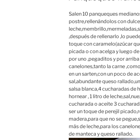
Salen 10 panqueques medianos
postre,rellenándolos con dulce
leche,membrillo,mermeladas,si
,después de rellenarlo ,lo pued
toque con caramelo(azúcar que
picada o con acelga y luego d
por uno ,pegaditos y por arrib
canelones,tanto la carne ,como
en un sarten,con un poco de ac
sal,abundante queso rallado,u
salsa blanca,4 cucharadas de h
hornear , 1 litro de leche,sal,
cucharada o aceite 3 cucharad
ser un toque de perejil picado
madera,para que no se pegue,si
más de leche,para los canelones
de manteca y queso rallado.