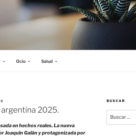
S
r
Ocio
Salud
BUSCAR
UR
a argentina 2025.
Buscar
por:
asada en hechos reales. La nueva
por Joaquín Galán y protagonizada por