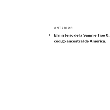
Navegación
Entrada
ANTERIOR
de
anterior:
El misterio de la Sangre Tipo 0.
código ancestral de América.
entradas