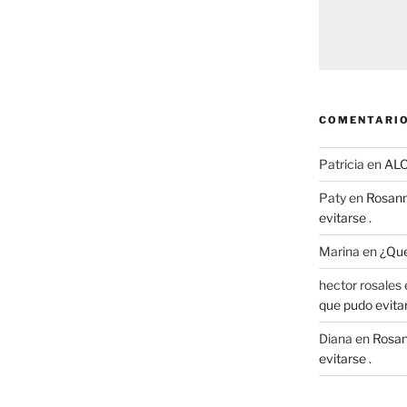
COMENTARIO
Patricia
en
AL
Paty
en
Rosann
evitarse .
Marina
en
¿Que
hector rosales
que pudo evitar
Diana
en
Rosan
evitarse .