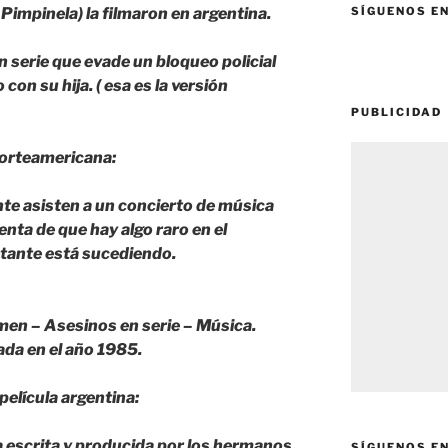
Pimpinela) la filmaron en argentina.
SÍGUENOS E
n serie que evade un bloqueo policial
con su hija. ( esa es la versión
PUBLICIDAD
 norteamericana:
te asisten a un concierto de música
enta de que hay algo raro en el
etante está sucediendo.
imen – Asesinos en serie – Música.
da en el año 1985.
película argentina:
a escrita y producida por los hermanos
SÍGUENOS E