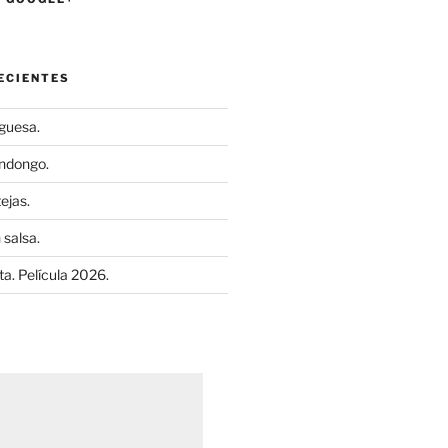
ECIENTES
uguesa.
ndongo.
ejas.
 salsa.
a. Película 2026.