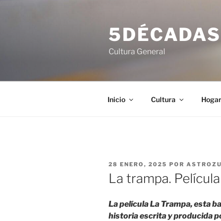
Saltar
al
5DÉCADA
contenido
Cultura General
Inicio
Cultura
Hoga
PUBLICADO
28 ENERO, 2025
POR
ASTROZ
EL
La trampa. Películ
La película La Trampa, esta b
historia escrita y producida 