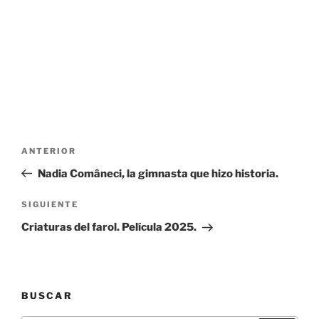
Navegación
Entrada
ANTERIOR
de
anterior:
Nadia Comâneci, la gimnasta que hizo historia.
entradas
Siguiente
SIGUIENTE
entrada
Criaturas del farol. Película 2025.
BUSCAR