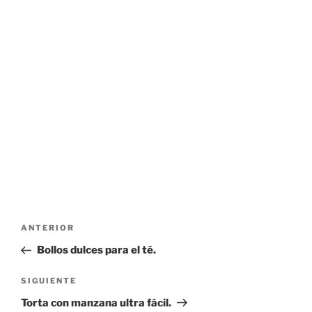
Navegación
Entrada
ANTERIOR
de
anterior:
Bollos dulces para el té.
entradas
Siguiente
SIGUIENTE
entrada
Torta con manzana ultra fácil.