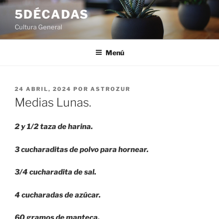
Saltar
5DÉCADAS
al
Cultura General
contenido
Menú
PUBLICADO
24 ABRIL, 2024
POR
ASTROZUR
EL
Medias Lunas.
2 y 1/2 taza de harina.
3 cucharaditas de polvo para hornear.
3/4 cucharadita de sal.
4 cucharadas de azúcar.
60 gramos de manteca.