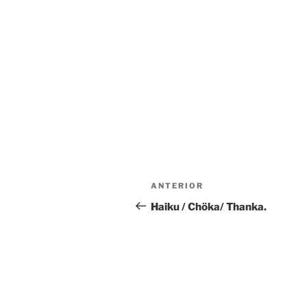
Navegación
Entrada
ANTERIOR
de
anterior:
Haiku / Chöka/ Thanka.
entradas