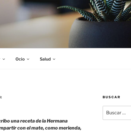
S
r
Ocio
Salud
BUSCAR
R
Buscar
por:
scribo una receta de la Hermana
ompartir con el mate, como merienda,