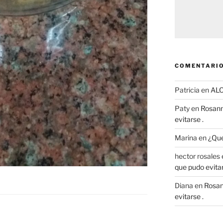
COMENTARIO
Patricia
en
AL
Paty
en
Rosann
evitarse .
Marina
en
¿Que
hector rosales
que pudo evitar
Diana
en
Rosan
evitarse .