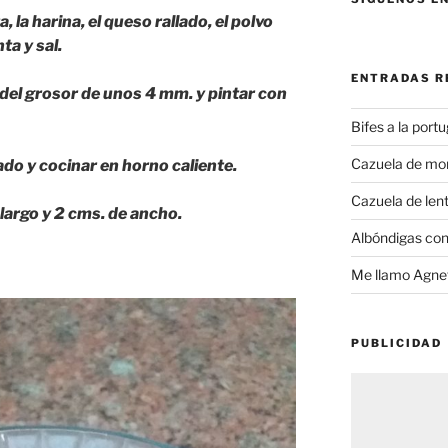
, la harina, el queso rallado, el polvo
ta y sal.
ENTRADAS R
 del grosor de unos 4 mm. y pintar con
Bifes a la port
Cazuela de mo
ado y cocinar en horno caliente.
Cazuela de lent
 largo y 2 cms. de ancho.
Albóndigas con
Me llamo Agnet
PUBLICIDAD