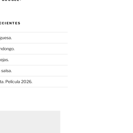
ECIENTES
uguesa.
ndongo.
ejas.
 salsa.
a. Película 2026.