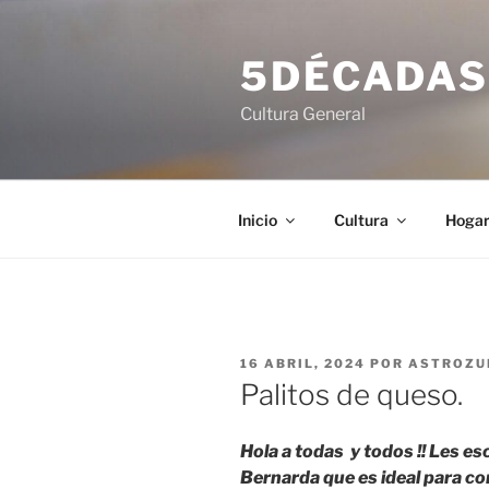
Saltar
al
5DÉCADA
contenido
Cultura General
Inicio
Cultura
Hoga
PUBLICADO
16 ABRIL, 2024
POR
ASTROZU
EL
Palitos de queso.
Hola a todas y todos !! Les e
Bernarda que es ideal para c