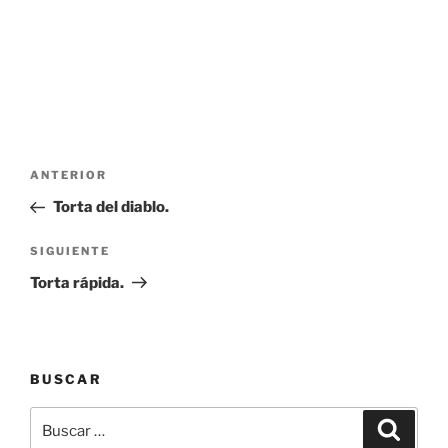
Navegación
Entrada
ANTERIOR
de
anterior:
Torta del diablo.
entradas
Siguiente
SIGUIENTE
entrada
Torta rápida.
BUSCAR
Buscar
Buscar
por: