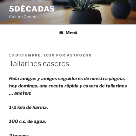
Saltar
5DÉCADAS
al
Cultura General
contenido
Menú
PUBLICADO
13 DICIEMBRE, 2020
POR
ASTROZUR
EL
Tallarines caseros.
Hola amigas y amigos seguidores de nuestra página,
hoy domingo, una receta rápida y casera de tallarines
… anoten:
1/2 kilo de harina.
100 c.c. de agua.
2 huevos.