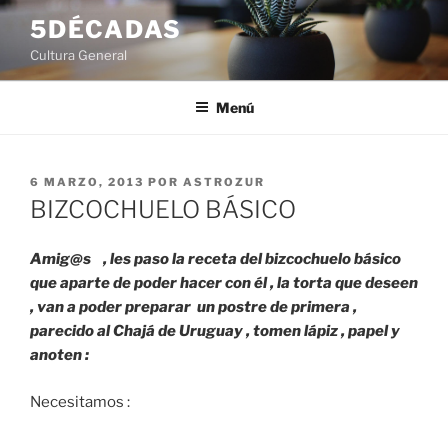
Saltar
5DÉCADAS
al
Cultura General
contenido
Menú
PUBLICADO
6 MARZO, 2013
POR
ASTROZUR
EL
BIZCOCHUELO BÁSICO
Amig@s , les paso la receta del bizcochuelo básico
que aparte de poder hacer con él , la torta que deseen
, van a poder preparar un postre de primera ,
parecido al Chajá de Uruguay , tomen lápiz , papel y
anoten :
Necesitamos :