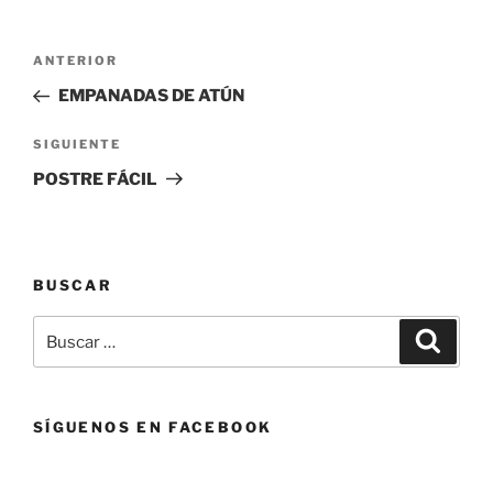
Navegación
Entrada
ANTERIOR
de
anterior:
EMPANADAS DE ATÚN
entradas
Siguiente
SIGUIENTE
entrada
POSTRE FÁCIL
BUSCAR
Buscar
Buscar
por:
SÍGUENOS EN FACEBOOK