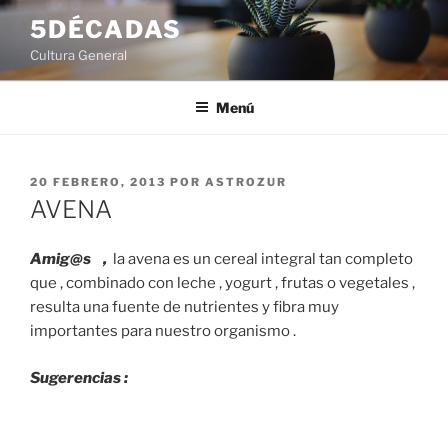
Saltar
5DÉCADAS
al
Cultura General
contenido
Menú
PUBLICADO
20 FEBRERO, 2013
POR
ASTROZUR
EL
AVENA
Amig@s ,
la avena es un cereal integral tan completo
que , combinado con leche , yogurt , frutas o vegetales ,
resulta una fuente de nutrientes y fibra muy
importantes para nuestro organismo .
Sugerencias :