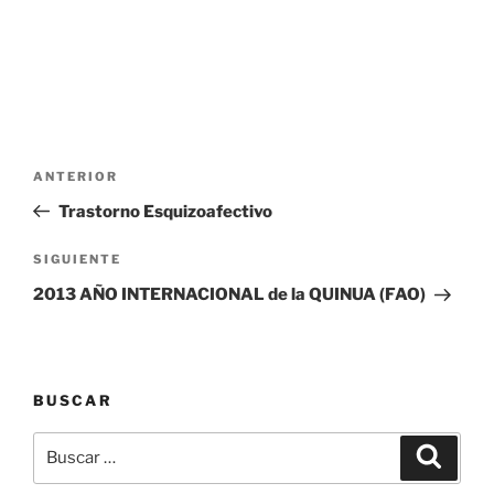
Navegación
Entrada
ANTERIOR
de
anterior:
Trastorno Esquizoafectivo
entradas
Siguiente
SIGUIENTE
entrada
2013 AÑO INTERNACIONAL de la QUINUA (FAO)
BUSCAR
Buscar
Buscar
por: