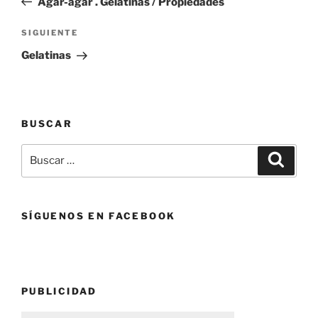
Agar-agar . Gelatinas / Propiedades
entradas
Siguiente
SIGUIENTE
entrada
Gelatinas
BUSCAR
Buscar
Buscar
por:
SÍGUENOS EN FACEBOOK
PUBLICIDAD