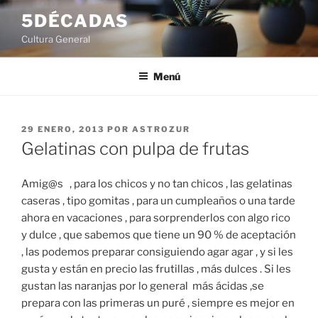
Saltar
5DÉCADAS
al
Cultura General
contenido
Menú
PUBLICADO
29 ENERO, 2013
POR
ASTROZUR
EL
Gelatinas con pulpa de frutas
Amig@s , para los chicos y no tan chicos , las gelatinas
caseras , tipo gomitas , para un cumpleaños o una tarde
ahora en vacaciones , para sorprenderlos con algo rico
y dulce , que sabemos que tiene un 90 % de aceptación
, las podemos preparar consiguiendo agar agar , y si les
gusta y están en precio las frutillas , más dulces . Si les
gustan las naranjas por lo general más ácidas ,se
prepara con las primeras un puré , siempre es mejor en