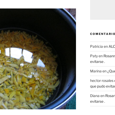
COMENTARIO
Patricia
en
AL
Paty
en
Rosann
evitarse .
Marina
en
¿Que
hector rosales
que pudo evitar
Diana
en
Rosan
evitarse .