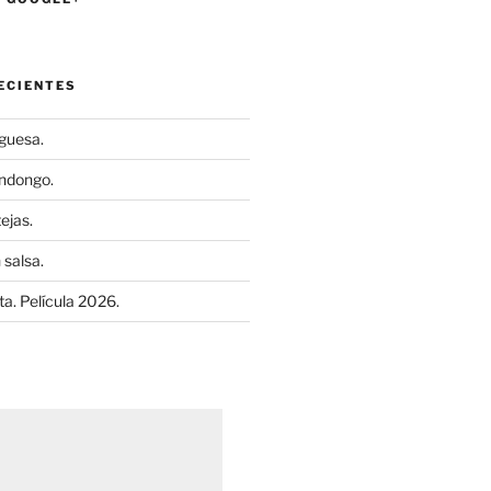
ECIENTES
uguesa.
ndongo.
ejas.
 salsa.
a. Película 2026.