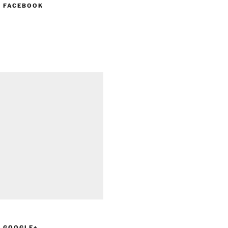
N FACEBOOK
N GOOGLE+