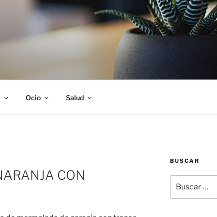
S
r
Ocio
Salud
BUSCAR
R
NARANJA CON
Buscar
por: