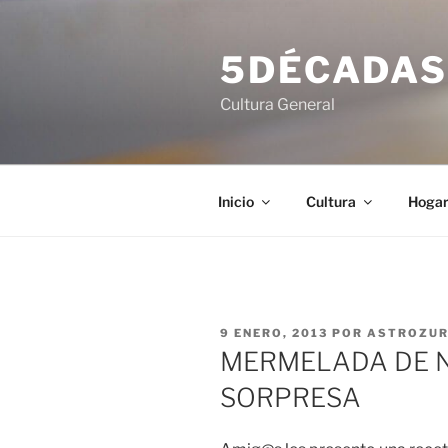
Saltar
al
5DÉCADA
contenido
Cultura General
Inicio
Cultura
Hoga
PUBLICADO
9 ENERO, 2013
POR
ASTROZU
EL
MERMELADA DE 
SORPRESA