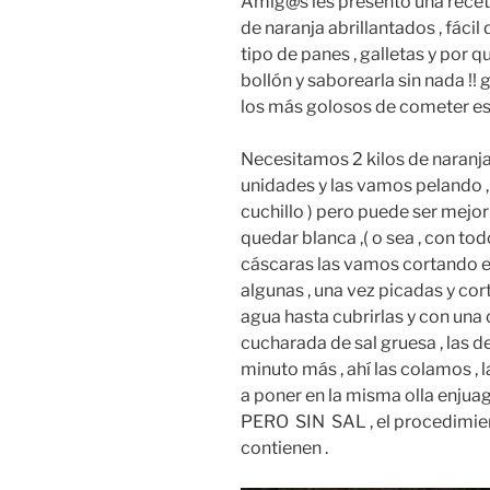
Amig@s les presento una recet
de naranja abrillantados , fác
tipo de panes , galletas y por q
bollón y saborearla sin nada !!
los más golosos de cometer ese
Necesitamos 2 kilos de naranjas
unidades y las vamos pelando , 
cuchillo ) pero puede ser mejor
quedar blanca ,( o sea , con todo
cáscaras las vamos cortando en
algunas , una vez picadas y co
agua hasta cubrirlas y con una 
cucharada de sal gruesa , las 
minuto más , ahí las colamos ,
a poner en la misma olla enjuag
PERO SIN SAL , el procedimien
contienen .