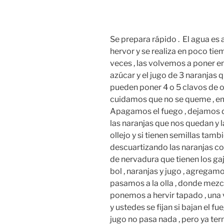
Se prepara rápido . El agua es 
hervor y se realiza en poco tie
veces , las volvemos a poner en
azúcar y el jugo de 3 naranjas 
pueden poner 4 o 5 clavos de ol
cuidamos que no se queme , em
Apagamos el fuego , dejamos de
las naranjas que nos quedan y 
ollejo y si tienen semillas tamb
descuartizando las naranjas co
de nervadura que tienen los ga
bol , naranjas y jugo , agrega
pasamos a la olla , donde mez
ponemos a hervir tapado , una
y ustedes se fijan si bajan el f
jugo no pasa nada , pero ya te