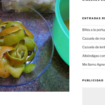
ENTRADAS R
Bifes a la port
Cazuela de mo
Cazuela de lent
Albóndigas con
Me llamo Agnet
PUBLICIDAD