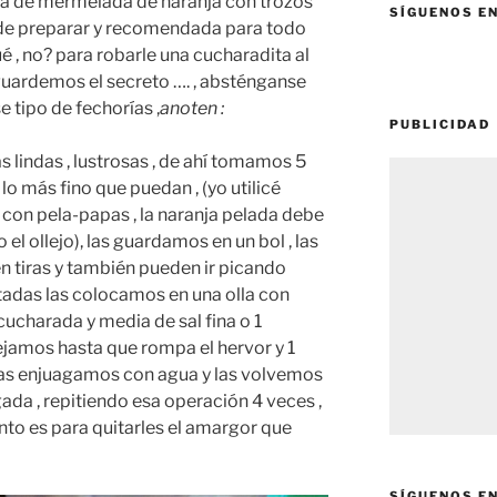
a de mermelada de naranja con trozos
SÍGUENOS E
il de preparar y recomendada para todo
ué , no? para robarle una cucharadita al
 guardemos el secreto …. , absténganse
 tipo de fechorías ,
anoten :
PUBLICIDAD
 lindas , lustrosas , de ahí tomamos 5
lo más fino que puedan , (yo utilicé
 con pela-papas , la naranja pelada debe
 el ollejo), las guardamos en un bol , las
 tiras y también pueden ir picando
rtadas las colocamos en una olla con
cucharada y media de sal fina o 1
dejamos hasta que rompa el hervor y 1
 las enjuagamos con agua y las volvemos
ada , repitiendo esa operación 4 veces ,
to es para quitarles el amargor que
SÍGUENOS E