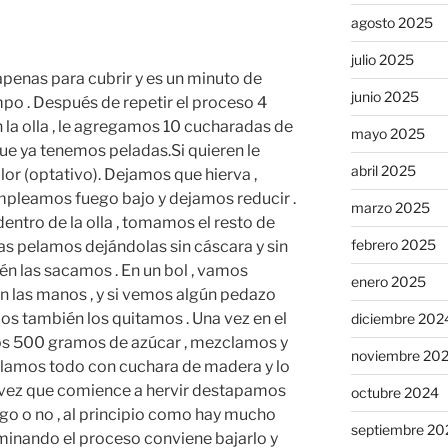
agosto 2025
julio 2025
apenas para cubrir y es un minuto de
junio 2025
mpo . Después de repetir el proceso 4
 la olla , le agregamos 10 cucharadas de
mayo 2025
que ya tenemos peladas.Si quieren le
abril 2025
or (optativo). Dejamos que hierva ,
pleamos fuego bajo y dejamos reducir .
marzo 2025
ntro de la olla , tomamos el resto de
febrero 2025
las pelamos dejándolas sin cáscara y sin
ién las sacamos . En un bol , vamos
enero 2025
n las manos , y si vemos algún pedazo
jos también los quitamos . Una vez en el
diciembre 202
mos 500 gramos de azúcar , mezclamos y
noviembre 20
clamos todo con cuchara de madera y lo
 vez que comience a hervir destapamos
octubre 2024
uego o no , al principio como hay mucho
septiembre 20
rminando el proceso conviene bajarlo y