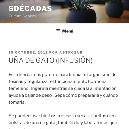
Saltar
5DÉCADAS
al
Cultura General
contenido
Menú
PUBLICADO
19 OCTUBRE, 2012
POR
ASTROZUR
EL
UÑA DE GATO (INFUSIÓN)
Es la hierba más potente para limpiar el organismo de
toxinas y regularizar el funcionamiento hormonal
femenino . Ingerirla mientras se cuida la alimentación ,
ayuda a bajar de peso . Sepa cómo prepararla y cuándo
tomarla .
Se pueden usar hierbas frescas o secas , sueltas o en
bolsitas de uña de gato , también hay laboratorios que