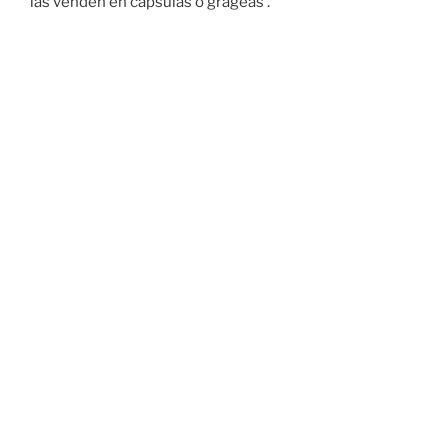
las venden en cápsulas o grageas .