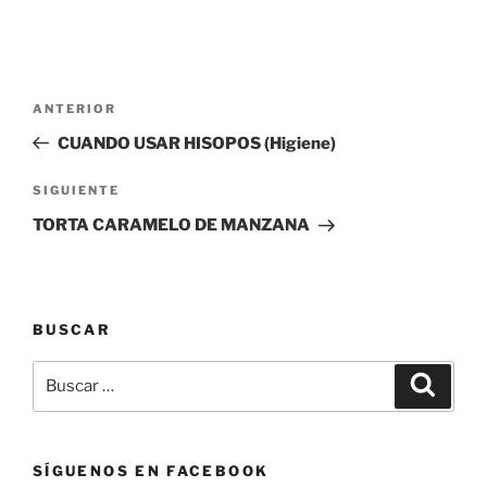
Navegación
Entrada
ANTERIOR
de
anterior:
CUANDO USAR HISOPOS (Higiene)
entradas
Siguiente
SIGUIENTE
entrada
TORTA CARAMELO DE MANZANA
BUSCAR
Buscar
Buscar
por:
SÍGUENOS EN FACEBOOK