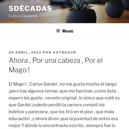
Saltar
5DÉCADAS
al
Cultura General
contenido
Menú
PUBLICADO
20 ABRIL, 2012
POR
ASTROZUR
EL
Ahora , Por una cabeza , Por el
Mago !
El Mago ! , Carlos Gardel , no me gusta mucho el tango
,pero hay algunos temas ,que me fascinan ,como éste ,
espero les guste , versión original , lo único que noté es
que Gardel ,cuándo perdió la carrera ,rompió los
boletos y pareciera , que los tiró en el piso , que mala
educación , y ahora dicen ,que la juventud de antes era
mejor !! dónde lo encontraste escrito , siempre fue lo