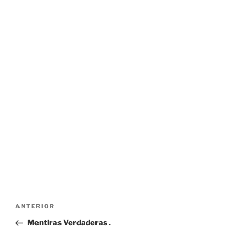
Navegación
Entrada
ANTERIOR
de
anterior:
Mentiras Verdaderas .
entradas