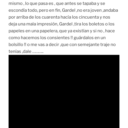
mismo , lo que pasa es , que antes se tapaba y se
escondía todo, pero en fin, Gardel ,no era joven ,andaba
por arriba de los cuarenta hacía los cincuenta y nos
deja una mala impresión, Gardel ,tira los boletos o los
papeles en una papelera, que ya existían y si no , hace
como hacemos los consientes !! guárdalos en un
bolsillo !! o me vas a decir ,que con semejante traje no
tenías ,dale ………..