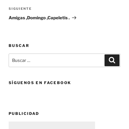
Siguiente
SIGUIENTE
entrada
Amigas ,Domingo ,Capeletis .
BUSCAR
Buscar
Buscar
por:
SÍGUENOS EN FACEBOOK
PUBLICIDAD