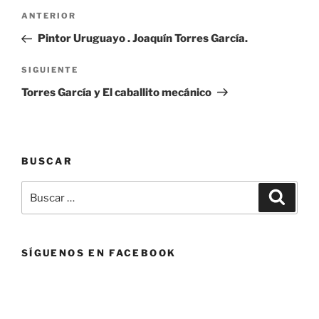
Navegación
Entrada
ANTERIOR
de
anterior:
Pintor Uruguayo . Joaquín Torres García.
entradas
Siguiente
SIGUIENTE
entrada
Torres García y El caballito mecánico
BUSCAR
Buscar
Buscar
por:
SÍGUENOS EN FACEBOOK