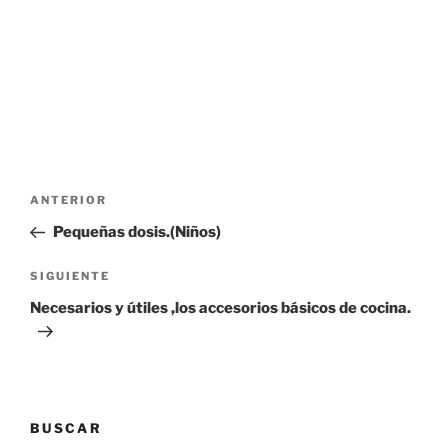
Navegación
Entrada
ANTERIOR
de
anterior:
Pequeñas dosis.(Niños)
entradas
Siguiente
SIGUIENTE
entrada
Necesarios y útiles ,los accesorios básicos de cocina.
BUSCAR