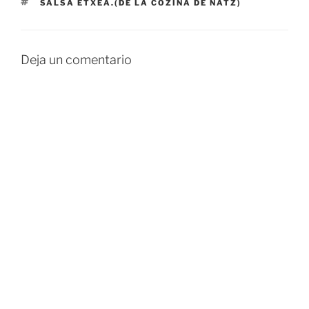
ETIQUETAS
SALSA ETXEA.(DE LA COZINA DE NATZ)
Deja un comentario