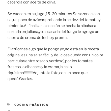
cacerola con aceite de oliva.
Se cuecen en su jugo ,15–20,minutos.Se sazonan con
sal,un poco de azúcar(probando la acidez del tomate)y
pimienta.Al finalizar la cocción se hecha la albahaca
cortada en juliana,yo al sacarla del fuego le agrego un
chorro de crema de leche,y pronta .
El azúcar es algo que le pongo yo,no está en la receta
original,es una salsa fácil y deliciosa,queda con un color
particular(entre rosado ,verdoso),por los tomates
frescos,la albahaca y la crema,la hallo
riquísima!!!!!!!!!Adjunto la foto,con un poco que
quedó.Gracias.
CATEGORÍAS
COCINA PRÁCTICA