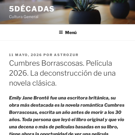
Saltar
5DÉCADAS
al
Cultura General
contenido
Menú
PUBLICADO
11 MAYO, 2026
POR
ASTROZUR
EL
Cumbres Borrascosas. Película
2026. La deconstrucción de una
novela clásica.
Emily Jane Brontë fue una escritora británica, su
obra más destacada es la novela romántica Cumbres
Borrascosas, escrita un año antes de morir a los 30
años. Toda persona que leyó el libro original y que vio
una decena o más de películas basadas en su libro,
tiene ahora la oportunidad de ver una película