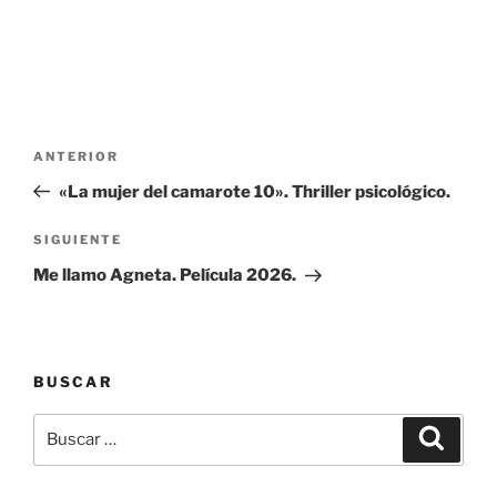
Navegación
Entrada
ANTERIOR
de
anterior:
«La mujer del camarote 10». Thriller psicológico.
entradas
Siguiente
SIGUIENTE
entrada
Me llamo Agneta. Película 2026.
BUSCAR
Buscar
Buscar
por: