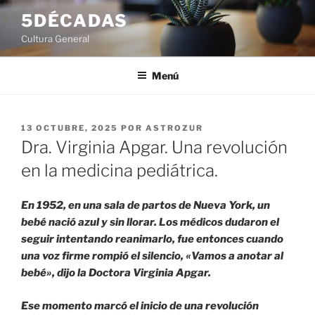
Saltar
5DÉCADAS
al
Cultura General
contenido
Menú
PUBLICADO
13 OCTUBRE, 2025
POR
ASTROZUR
EL
Dra. Virginia Apgar. Una revolución
en la medicina pediátrica.
En 1952, en una sala de partos de Nueva York, un
bebé nació azul y sin llorar. Los médicos dudaron el
seguir intentando reanimarlo, fue entonces cuando
una voz firme rompió el silencio, «Vamos a anotar al
bebé», dijo la Doctora Virginia Apgar.
Ese momento marcó el inicio de una revolución