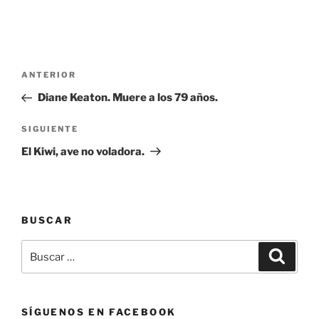
Navegación
Entrada
ANTERIOR
de
anterior:
Diane Keaton. Muere a los 79 años.
entradas
Siguiente
SIGUIENTE
entrada
El Kiwi, ave no voladora.
BUSCAR
Buscar
Buscar
por:
SÍGUENOS EN FACEBOOK