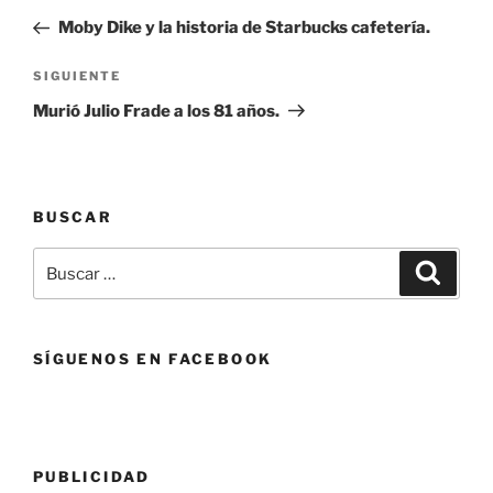
de
anterior:
Moby Dike y la historia de Starbucks cafetería.
entradas
Siguiente
SIGUIENTE
entrada
Murió Julio Frade a los 81 años.
BUSCAR
Buscar
Buscar
por:
SÍGUENOS EN FACEBOOK
PUBLICIDAD