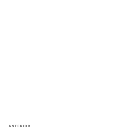
Navegación
Entrada
ANTERIOR