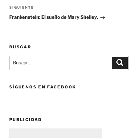
Siguiente
SIGUIENTE
entrada
Frankenstein: El sueño de Mary Shelley.
BUSCAR
Buscar
Buscar
por:
SÍGUENOS EN FACEBOOK
PUBLICIDAD