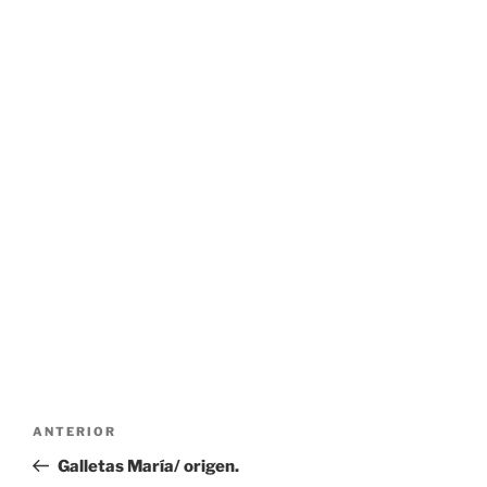
Navegación
Entrada
ANTERIOR
de
anterior:
Galletas María/ origen.
entradas