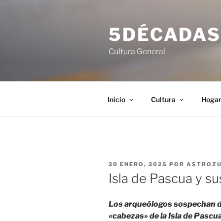
Saltar
al
5DÉCADA
contenido
Cultura General
Inicio
Cultura
Hoga
PUBLICADO
20 ENERO, 2025
POR
ASTROZ
EL
Isla de Pascua y su
Los arqueólogos sospechan d
«cabezas» de la Isla de Pascu