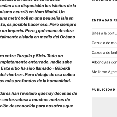
enían a su disposición los isleños de la
 mismo ocurrió en Nam Madol. Un
una metrópoli en una pequeña isla en
ENTRADAS R
to, es posible hacer eso. Pero siempre
e un imperio. Pero ¿qué mano de obra
Bifes a la port
totalmente aislada en medio del Océano
Cazuela de mo
Cazuela de lent
a entre Turquía y Siria. Todo un
ompletamente enterrado, nadie sabe
Albóndigas con
 Este sitio ha sido llamado «Göbekli
Me llamo Agnet
 del vientre». Pero debajo de esa colina
ios más profundos de la humanidad.
PUBLICIDAD
dares han revelado que hay decenas de
epe «enterrados» a muchos metros de
zación desconocida para nosotros que