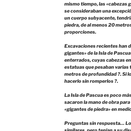
mismo tiempo, las «cabezas gi
se consideraban una excepció
un cuerpo subyacente, tendrí
piedra, de al menos 20 metros
proporciones.
Excavaciones recientes han 
gigantes» de la Isla de Pascua
enterrados, cuyas cabezas em
estatuas que pesaban varias 
metros de profundidad ?. Si l
hacerlo sin romperlos ?.
La Isla de Pascua es poco má
sacaron la mano de obra para
«gigantes de piedra» en medio
Preguntas sin respuesta… Lo
similares, pero tenían a su di