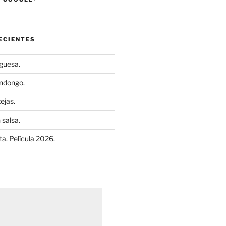
ECIENTES
uguesa.
ndongo.
ejas.
 salsa.
a. Película 2026.