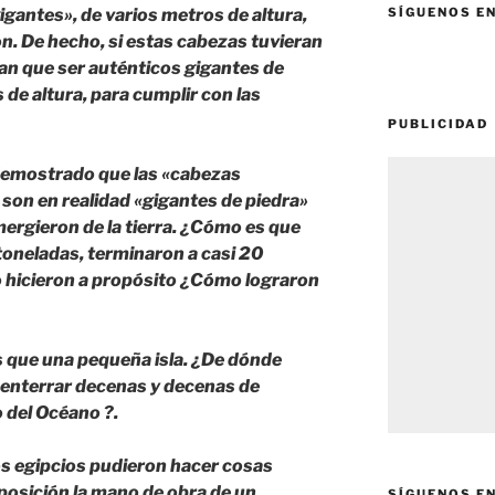
gantes», de varios metros de altura,
SÍGUENOS E
n. De hecho, si estas cabezas tuvieran
an que ser auténticos gigantes de
 de altura, para cumplir con las
PUBLICIDAD
demostrado que las «cabezas
 son en realidad «gigantes de piedra»
ergieron de la tierra. ¿Cómo es que
toneladas, terminaron a casi 20
o hicieron a propósito ¿Cómo lograron
s que una pequeña isla. ¿De dónde
 enterrar decenas y decenas de
 del Océano ?.
s egipcios pudieron hacer cosas
sposición la mano de obra de un
SÍGUENOS E