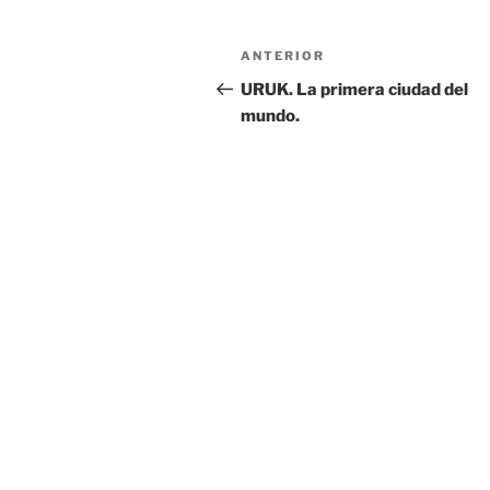
Navegación
Entrada
ANTERIOR
de
anterior:
URUK. La primera ciudad del
mundo.
entradas