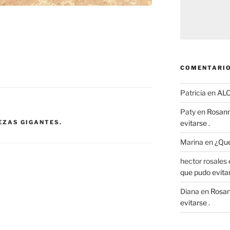
COMENTARIO
Patricia
en
AL
Paty
en
Rosann
evitarse .
EZAS GIGANTES.
Marina
en
¿Que
hector rosales
que pudo evitar
Diana
en
Rosan
evitarse .