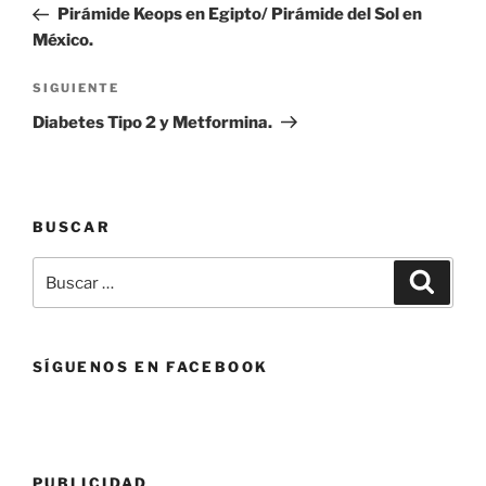
anterior:
Pirámide Keops en Egipto/ Pirámide del Sol en
entradas
México.
Siguiente
SIGUIENTE
entrada
Diabetes Tipo 2 y Metformina.
BUSCAR
Buscar
Buscar
por:
SÍGUENOS EN FACEBOOK
PUBLICIDAD