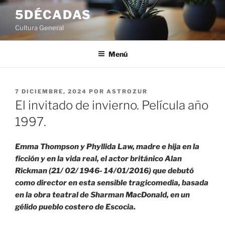
Saltar
5DÉCADAS
al
Cultura General
contenido
Menú
PUBLICADO
7 DICIEMBRE, 2024
POR
ASTROZUR
EL
El invitado de invierno. Película año
1997.
Emma Thompson y Phyllida Law, madre e hija en la
ficción y en la vida real, el actor británico Alan
Rickman (21/ 02/ 1946- 14/01/2016) que debutó
como director en esta sensible tragicomedia, basada
en la obra teatral de Sharman MacDonald, en un
gélido pueblo costero de Escocia.