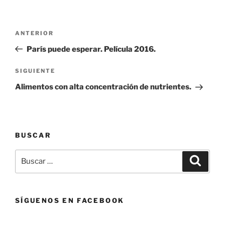
Navegación
Entrada
ANTERIOR
de
anterior:
París puede esperar. Película 2016.
entradas
Siguiente
SIGUIENTE
entrada
Alimentos con alta concentración de nutrientes.
BUSCAR
Buscar
Buscar
por:
SÍGUENOS EN FACEBOOK