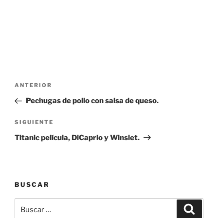
Navegación
Entrada
ANTERIOR
de
anterior:
Pechugas de pollo con salsa de queso.
entradas
Siguiente
SIGUIENTE
entrada
Titanic película, DiCaprio y Winslet.
BUSCAR
Buscar
Buscar
por: