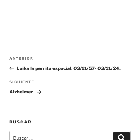
Navegación
Entrada
ANTERIOR
de
anterior:
Laika la perrita espacial. 03/11/57- 03/11/24.
entradas
Siguiente
SIGUIENTE
entrada
Alzheimer.
BUSCAR
Buscar
Buscar