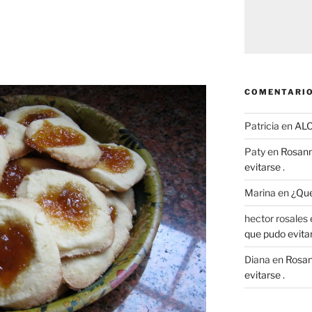
COMENTARIO
Patricia
en
AL
Paty
en
Rosann
evitarse .
Marina
en
¿Que
hector rosales
que pudo evitar
Diana
en
Rosan
evitarse .