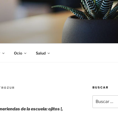
S
r
Ocio
Salud
BUSCAR
TROZUR
Buscar
por:
meriendas de la escuela: ojitos !,