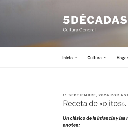
Saltar
al
5DÉCADA
contenido
Cultura General
Inicio
Cultura
Hoga
PUBLICADO
11 SEPTIEMBRE, 2024
POR
AS
EL
Receta de «ojitos».
Un clásico de la infancia y las 
anoten: