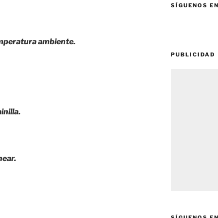
SÍGUENOS E
mperatura ambiente.
PUBLICIDAD
nilla.
near.
SÍGUENOS E