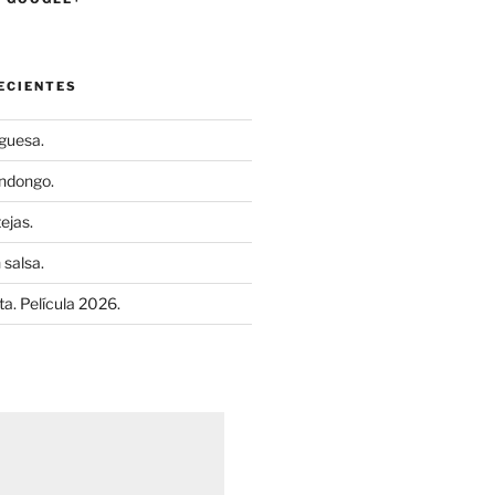
ECIENTES
uguesa.
ndongo.
ejas.
 salsa.
a. Película 2026.