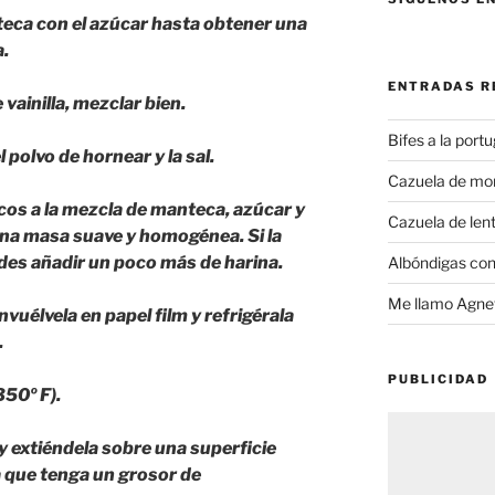
teca con el azúcar hasta obtener una
.
ENTRADAS R
 vainilla, mezclar bien.
Bifes a la port
l polvo de hornear y la sal.
Cazuela de mo
cos a la mezcla de manteca, azúcar y
Cazuela de lent
na masa suave y homogénea. Si la
es añadir un poco más de harina.
Albóndigas con
Me llamo Agnet
vuélvela en papel film y refrigérala
.
PUBLICIDAD
350º F).
y extiéndela sobre una superficie
 que tenga un grosor de