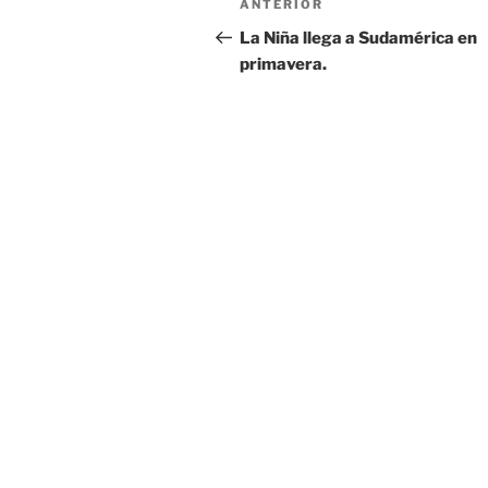
Entrada
ANTERIOR
de
anterior:
La Niña llega a Sudamérica en
primavera.
entradas