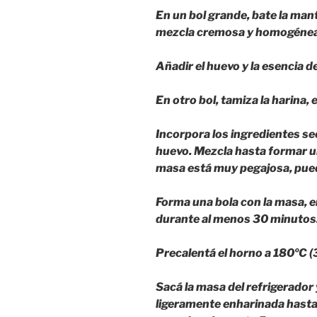
En un bol grande, bate la man
mezcla cremosa y homogénea
Añadir el huevo y la esencia de
En otro bol, tamiza la harina, e
Incorpora los ingredientes se
huevo. Mezcla hasta formar u
masa está muy pegajosa, pued
Forma una bola con la masa, en
durante al menos 30 minutos
Precalentá el horno a 180ºC (
Sacá la masa del refrigerador 
ligeramente enharinada hasta