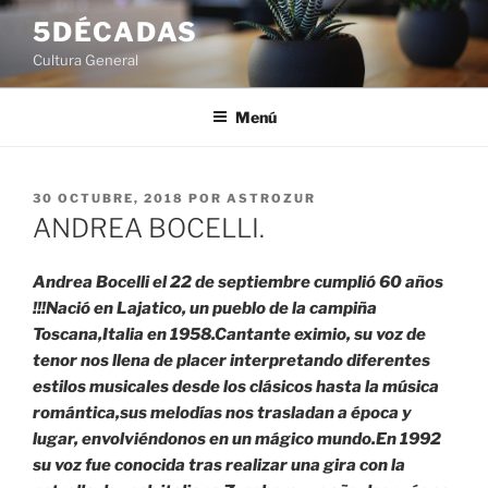
Saltar
5DÉCADAS
al
Cultura General
contenido
Menú
PUBLICADO
30 OCTUBRE, 2018
POR
ASTROZUR
EL
ANDREA BOCELLI.
Andrea Bocelli el 22 de septiembre cumplió 60 años
!!!Nació en Lajatico, un pueblo de la campiña
Toscana,Italia en 1958.Cantante eximio, su voz de
tenor nos llena de placer interpretando diferentes
estilos musicales desde los clásicos hasta la música
romántica,sus melodías nos trasladan a época y
lugar, envolviéndonos en un mágico mundo.En 1992
su voz fue conocida tras realizar una gira con la