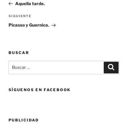
anterior:
Aquella tarde.
entradas
Siguiente
SIGUIENTE
entrada
Picasso y Guernica.
BUSCAR
Buscar
Buscar
por:
SÍGUENOS EN FACEBOOK
PUBLICIDAD