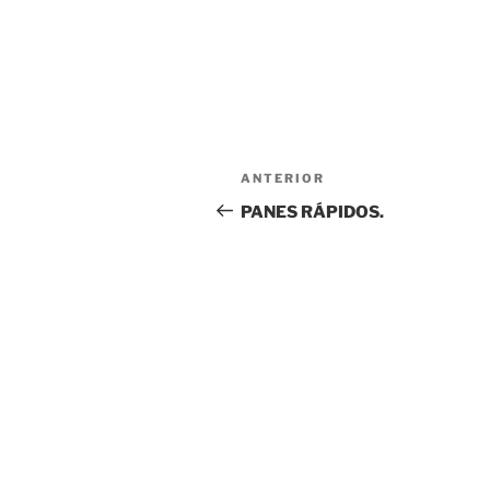
Navegación
Entrada
ANTERIOR
de
anterior:
PANES RÁPIDOS.
entradas