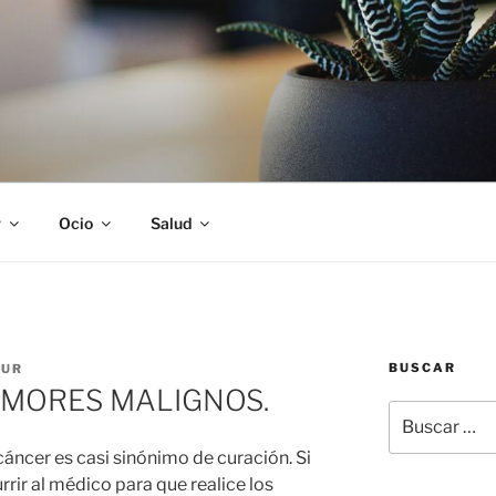
S
r
Ocio
Salud
BUSCAR
ZUR
MORES MALIGNOS.
Buscar
por:
ncer es casi sinónimo de curación. Si
rir al médico para que realice los