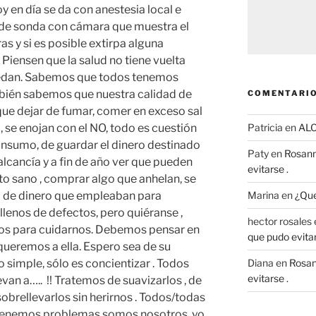
 en día se da con anestesia local e
e de sonda con cámara que muestra el
as y si es posible extirpa alguna
Piensen que la salud no tiene vuelta
puedan. Sabemos que todos tenemos
bién sabemos que nuestra calidad de
COMENTARIO
ue dejar de fumar, comer en exceso sal
, se enojan con el NO, todo es cuestión
Patricia
en
AL
consumo, de guardar el dinero destinado
Paty
en
Rosann
alcancía y a fin de año ver que pueden
evitarse .
to sano , comprar algo que anhelan, se
d de dinero que empleaban para
Marina
en
¿Que
llenos de defectos, pero quiéranse ,
hector rosales
s para cuidarnos. Debemos pensar en
que pudo evitar
queremos a ella. Espero sea de su
 simple, sólo es concientizar . Todos
Diana
en
Rosan
evitarse .
an a….. !! Tratemos de suavizarlos , de
obrellevarlos sin herirnos . Todos/todas
tenemos problemas somos nosotros, yo