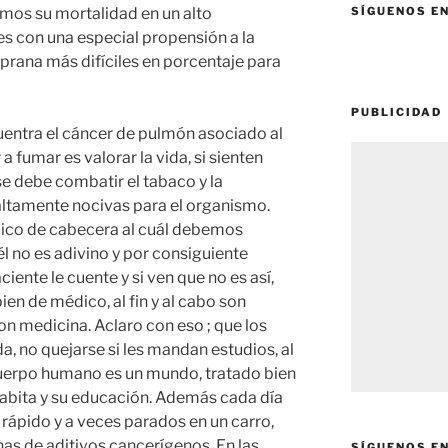
amos su mortalidad en un alto
SÍGUENOS E
s con una especial propensión a la
rana más difíciles en porcentaje para
PUBLICIDAD
cuentra el cáncer de pulmón asociado al
 fumar es valorar la vida, si sienten
 se debe combatir el tabaco y la
ltamente nocivas para el organismo.
dico de cabecera al cuál debemos
él no es adivino y por consiguiente
ciente le cuente y si ven que no es así,
ien de médico, al fin y al cabo son
n medicina. Aclaro con eso ; que los
, no quejarse si les mandan estudios, al
 cuerpo humano es un mundo, tratado bien
habita y su educación. Además cada día
rápido y a veces parados en un carro,
nas de aditivos cancerígenos. En las
SÍGUENOS E