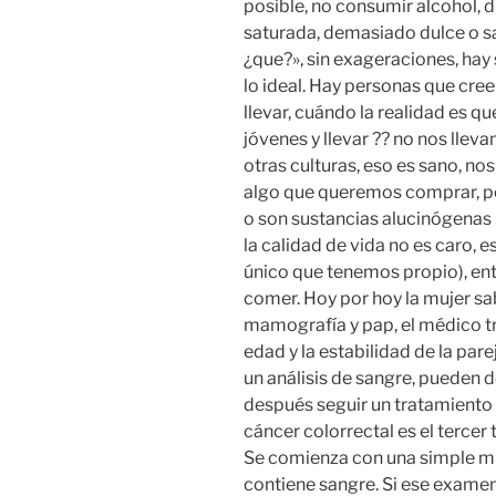
posible, no consumir alcohol, 
saturada, demasiado dulce o s
¿que?», sin exageraciones, hay 
lo ideal. Hay personas que cre
llevar, cuándo la realidad es q
jóvenes y llevar ?? no nos lleva
otras culturas, eso es sano, no
algo que queremos comprar, pen
o son sustancias alucinógenas …
la calidad de vida no es caro, 
único que tenemos propio), ent
comer. Hoy por hoy la mujer s
mamografía y pap, el médico tra
edad y la estabilidad de la par
un análisis de sangre, pueden d
después seguir un tratamiento 
cáncer colorrectal es el terce
Se comienza con una simple mue
contiene sangre. Si ese examen 