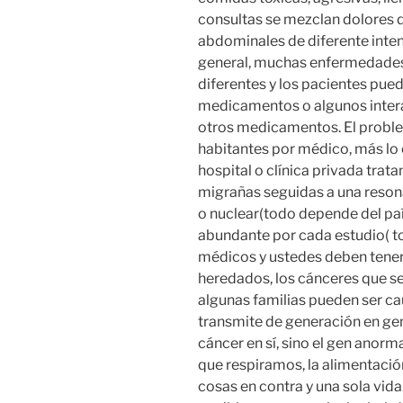
consultas se mezclan dolores d
abdominales de diferente inten
general, muchas enfermedades 
diferentes y los pacientes pued
medicamentos o algunos interac
otros medicamentos. El problem
habitantes por médico, más lo
hospital o clínica privada trata
migrañas seguidas a una reso
o nuclear(todo depende del paí
abundante por cada estudio( to
médicos y ustedes deben tener 
heredados, los cánceres que s
algunas familias pueden ser c
transmite de generación en gen
cáncer en sí, sino el gen anorma
que respiramos, la alimentación
cosas en contra y una sola vida.