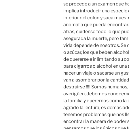
se procede a un examen que hoy
implica introducir una especi
interior del colon y saca muestr
anomalía que pueda encontrar. 
atrás, cuídense todo lo que 
asegurada la muerte, pero tam
vida depende de nosotros. Se q
o azúcar, los que beben alcohol
de quererse e ir limitando su 
para cigarros o alcohol en una 
hacer un viaje o sacarse un gus
van a asombrar por la cantida
destruirse !!!! Somos humanos, 
averigüen, debemos conocerno
la familia y querernos como la 
agrado la lectura, es demasiado
tenemos problemas que nos llev
encontrar la manera de poder s
pensamos que los únicos que 