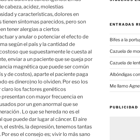
e cabeza, acidez, molestias
sidad y características, dolores en
tienen síntomas parecidos, pero son
ENTRADAS R
en tener alergias a ciertos
tuar y anular o potenciar el efecto de
Bifes a la port
a según el país y la cantidad de
Cazuela de mo
 costoso que supuestamente le cuesta al
nte, enviar a un paciente que se queja por
Cazuela de lent
nancia magnética que puede ser común
s y de costos), aparte el paciente paga
Albóndigas con
do es dinero)no lo olviden. Por eso los
Me llamo Agnet
claro los factores genéticos
e presentan con mayor frecuencia en
ausados por un gen anormal que se
PUBLICIDAD
eración . Lo que se hereda no es el
l que puede dar lugar al cáncer. El aire
, el estrés, la depresión, tenemos tantas
 Por eso el consejo es; vivir lo más sano