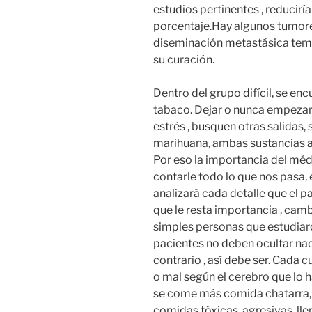
estudios pertinentes , reducirí
porcentaje.Hay algunos tumore
diseminación metastásica temp
su curación.
Dentro del grupo difícil, se en
tabaco. Dejar o nunca empezar a
estrés , busquen otras salidas,
marihuana, ambas sustancias a
Por eso la importancia del mé
contarle todo lo que nos pasa, 
analizará cada detalle que el pa
que le resta importancia , camb
simples personas que estudiaro
pacientes no deben ocultar nada
contrario , así debe ser. Cada
o mal según el cerebro que lo 
se come más comida chatarra, 
comidas tóxicas, agresivas, lle