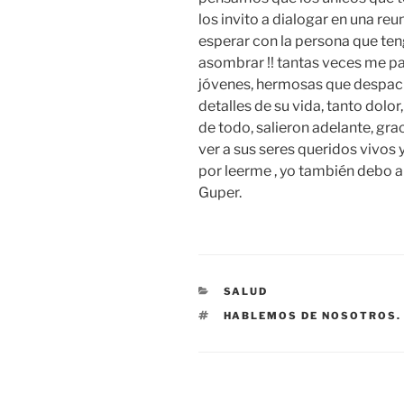
los invito a dialogar en una re
esperar con la persona que teng
asombrar !! tantas veces me p
jóvenes, hermosas que despaci
detalles de su vida, tanto dolo
de todo, salieron adelante, gra
ver a sus seres queridos vivos y
por leerme , yo también de
Guper.
CATEGORÍAS
SALUD
ETIQUETAS
HABLEMOS DE NOSOTROS.