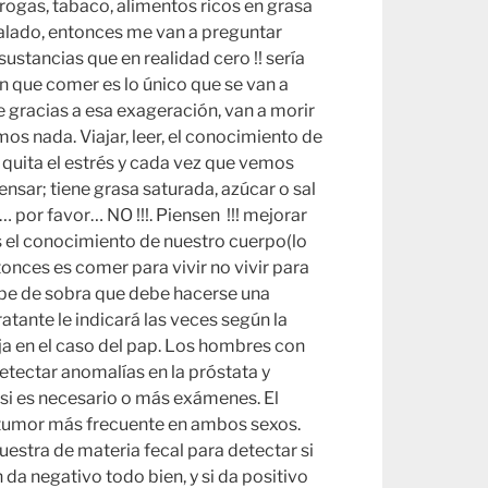
drogas, tabaco, alimentos ricos en grasa
alado, entonces me van a preguntar
sustancias que en realidad cero !! sería
en que comer es lo único que se van a
ue gracias a esa exageración, van a morir
mos nada. Viajar, leer, el conocimiento de
s quita el estrés y cada vez que vemos
sar; tiene grasa saturada, azúcar o sal
 por favor… NO !!!. Piensen !!! mejorar
es el conocimiento de nuestro cuerpo(lo
onces es comer para vivir no vivir para
abe de sobra que debe hacerse una
tante le indicará las veces según la
eja en el caso del pap. Los hombres con
etectar anomalías en la próstata y
si es necesario o más exámenes. El
r tumor más frecuente en ambos sexos.
stra de materia fecal para detectar si
da negativo todo bien, y si da positivo