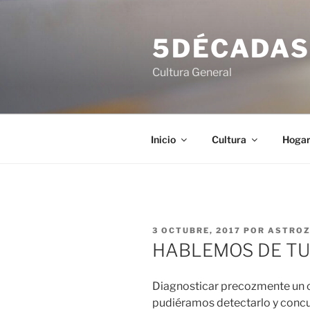
Saltar
al
5DÉCADA
contenido
Cultura General
Inicio
Cultura
Hoga
PUBLICADO
3 OCTUBRE, 2017
POR
ASTRO
EL
HABLEMOS DE TU
Diagnosticar precozmente un cá
pudiéramos detectarlo y concur