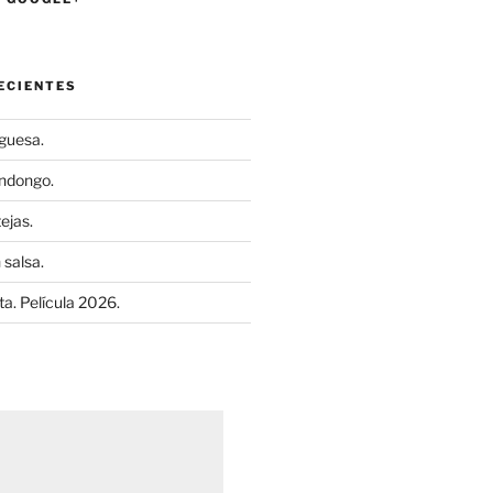
ECIENTES
uguesa.
ndongo.
ejas.
 salsa.
a. Película 2026.