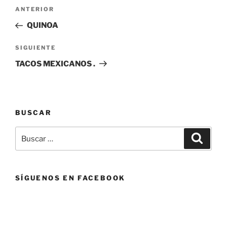
Navegación
Entrada
ANTERIOR
de
anterior:
QUINOA
entradas
Siguiente
SIGUIENTE
entrada
TACOS MEXICANOS .
BUSCAR
Buscar
Buscar
por:
SÍGUENOS EN FACEBOOK