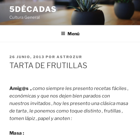
Saltar
5DÉCADAS
al
Cultura General
contenido
Menú
PUBLICADO
26 JUNIO, 2013
POR
ASTROZUR
EL
TARTA DE FRUTILLAS
Amig@s ,
como siempre les presento recetas fáciles ,
económicas y que nos dejen bien parados con
nuestros invitados , hoy les presento una clásica masa
de tarta , le ponemos como toque distinto , frutillas ,
tomen lápiz , papel y anoten :
Masa :