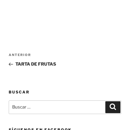
Navegación
Entrada
ANTERIOR
de
anterior:
TARTA DE FRUTAS
entradas
BUSCAR
Buscar
Buscar
por:
SÍGUENOS EN FACEBOOK